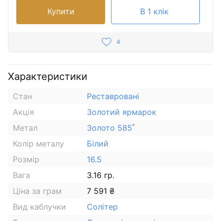
Купити
В 1 клік
4
Характеристики
Стан
Реставровані
Акція
Золотий ярмарок
Метал
Золото 585˚
Колір металу
Білий
Розмір
16.5
Вага
3.16 гр.
Ціна за грам
7 591 ₴
Вид каблучки
Солітер