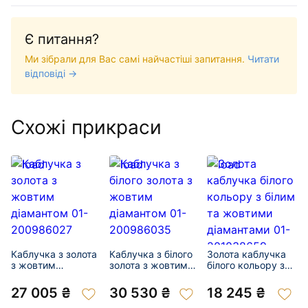
Є питання?
Ми зібрали для Вас самі найчастіші запитання.
Читати
відповіді →
Схожі прикраси
Каблучка з золота
Каблучка з білого
Золота каблучка
з жовтим
золота з жовтим
білого кольору з
діамантом 01-
діамантом 01-
білим та жовтими
200986027
200986035
діамантами 01-
27 005 ₴
30 530 ₴
18 245 ₴
201038659