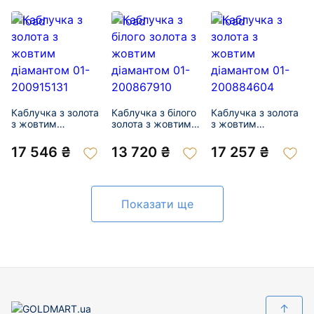
Каблучка з золота
Каблучка з білого
Каблучка з золота
з жовтим
золота з жовтим
з жовтим
діамантом 01-
діамантом 01-
діамантом 01-
200915131
200867910
200884604
17 546 ₴
13 720 ₴
17 257 ₴
Показати ще
↑