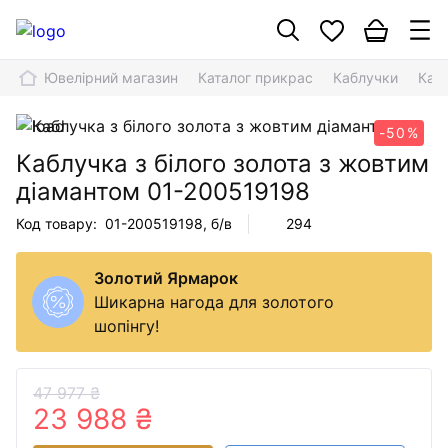
Ювелірний магазин
Каталог прикрас
Каблучки
Кабл
-50%
Каблучка з білого золота з жовтим
діамантом
01-200519198
Код товару:
01-200519198
, б/в
294
Золотий Ярмарок
Шикарна нагода для золотого
шопінгу!
47 977 ₴
23 988 ₴