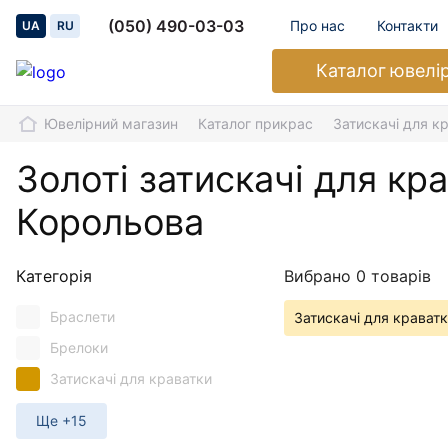
(050) 490-03-03
Про нас
Контакти
UA
RU
Каталог
ювелі
Ювелірний магазин
Каталог прикрас
Затискачі для к
Золоті затискачі для кр
Корольова
Категорія
Вибрано 0 товарів
Браслети
Затискачі для крават
Брелоки
Затискачі для краватки
Ще +15