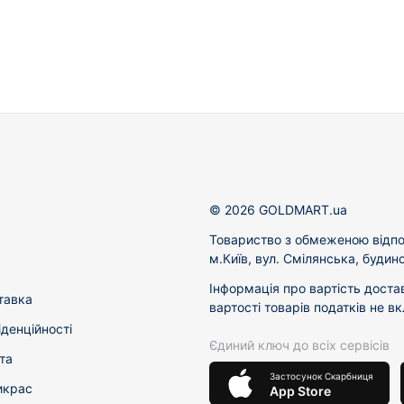
© 2026 GOLDMART.ua
Товариство з обмеженою відпо
м.Київ, вул. Смілянська, будин
Інформація про вартість доста
тавка
вартості товарів податків не в
іденційності
Єдиний ключ до всіх сервісів
та
Застосунок Скарбниця
икрас
App Store