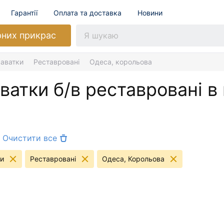
Гарантії
Оплата та доставка
Новини
рних прикрас
раватки
Реставровані
Одеса, корольова
аватки б/в реставровані в
Очистити все
ки
Реставровані
Одеса, Корольова