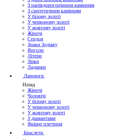
З напівдорогоцінним камінням
З синтетичним камінням
У білому золоті
У червоному золоті
У жовтому золоті
Жіночі
Сердця
Знаки Зодіаку
Янголи
Літери
Зірки
Ладанки
Ланцюги
Назад
Жіночі
Чоловічі
У білому золоті
У червоному золоті
У жовтому золоті
З діамантами
Якірне плетіння
Браслети