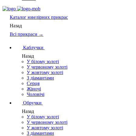
Каталог
ювелірних прикрас
Назад
Всі прикраси →
Каблучки
Назад
У білому золоті
У червоному золоті
У жовтому золоті
З діамантами
Серця
Жіночі
Чоловічі
Обручки
Назад
У білому золоті
У червоному золоті
У жовтому золоті
З діамантами