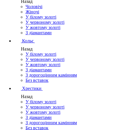
Назад
Чоловічі
Жіночі
У білому золоті
У червоному золоті
У жовтому золоті
З діамантами
Кольє
Назад
У білому золоті
У червоному золоті
У жовтому золоті
З діамантами
З дорогоцінним камінням
Без вставок
Хрестики
Назад
У білому золоті
У червоному золоті
У жовтому золоті
З діамантами
З дорогоцінним камінням
Без вставок