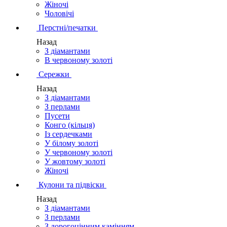
Жіночі
Чоловічі
Перстні/печатки
Назад
З діамантами
В червоному золоті
Сережки
Назад
З діамантами
З перлами
Пусети
Конго (кільця)
Із сердечками
У білому золоті
У червоному золоті
У жовтому золоті
Жіночі
Кулони та підвіски
Назад
З діамантами
З перлами
З дорогоцінним камінням