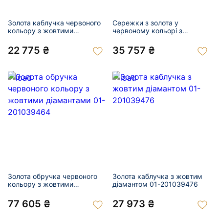
Золота каблучка червоного
Сережки з золота у
кольору з жовтими
червоному кольорі з
діамантами 01-201039457
жовтими діамантами 01-
201039460
22 775 ₴
35 757 ₴
Золота обручка червоного
Золота каблучка з жовтим
кольору з жовтими
діамантом 01-201039476
діамантами 01-201039464
77 605 ₴
27 973 ₴