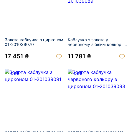
Золота каблучка з цирконом
Каблучка з золота у
01-201039070
червоному з білим кольорі з
цирконом 01-201039089
17 451 ₴
11 781 ₴