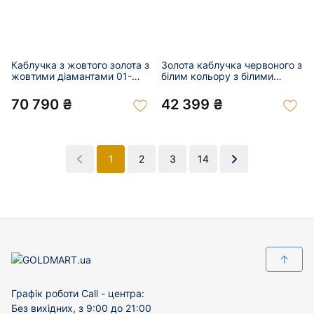
Каблучка з жовтого золота з
Золота каблучка червоного з
жовтими діамантами 01-
білим кольору з білими
201039480
діамантами 01-201039485
70 790 ₴
42 399 ₴
1
2
3
14
↑
Графік роботи Call - центра:
Без вихідних, з 9:00 до 21:00