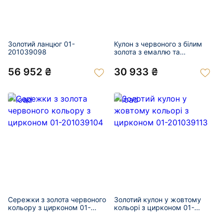
Золотий ланцюг 01-
Кулон з червоного з білим
201039098
золота з емаллю та
цирконом «Черепаха» 01-
201039102
56 952 ₴
30 933 ₴
Сережки з золота червоного
Золотий кулон у жовтому
кольору з цирконом 01-
кольорі з цирконом 01-
201039104
201039113