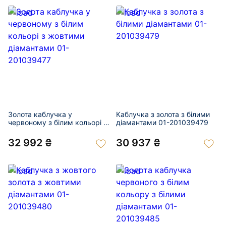
Золота каблучка у
Каблучка з золота з білими
червоному з білим кольорі з
діамантами 01-201039479
жовтими діамантами 01-
201039477
32 992 ₴
30 937 ₴