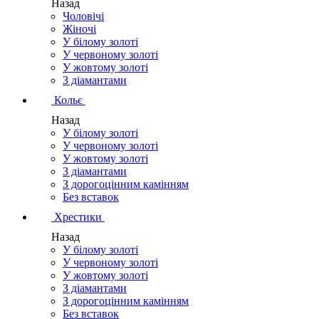
Назад
Чоловічі
Жіночі
У білому золоті
У червоному золоті
У жовтому золоті
З діамантами
Кольє
Назад
У білому золоті
У червоному золоті
У жовтому золоті
З діамантами
З дорогоцінним камінням
Без вставок
Хрестики
Назад
У білому золоті
У червоному золоті
У жовтому золоті
З діамантами
З дорогоцінним камінням
Без вставок