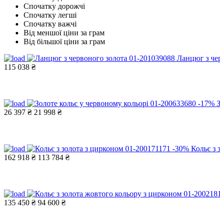
Спочатку дорожчі
Спочатку легші
Спочатку важчі
Від меншої ціни за грам
Від більшої ціни за грам
Ланцюг з че
115 038 ₴
-17%
26 397 ₴
21 998 ₴
-30%
Кольє з 
162 918 ₴
113 784 ₴
135 450 ₴
94 600 ₴