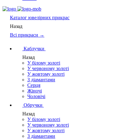
Каталог
ювелірних прикрас
Назад
Всі прикраси →
Каблучки
Назад
У білому золоті
У червоному золоті
У жовтому золоті
З діамантами
Серця
Жіночі
Чоловічі
Обручки
Назад
У білому золоті
У червоному золоті
У жовтому золоті
З діамантами