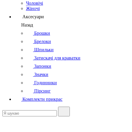
Чоловічі
Жіночі
Аксесуари
Назад
Брошки
Брелоки
Шпильки
Затискачі для краватки
Запонки
Значки
Годинники
Пірсинг
Комплекти прикрас