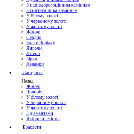
З напівдорогоцінним камінням
З синтетичним камінням
У білому золоті
У червоному золоті
У жовтому золоті
Жіночі
Сердця
Знаки Зодіаку
Янголи
Літери
Зірки
Ладанки
Ланцюги
Назад
Жіночі
Чоловічі
У білому золоті
У червоному золоті
У жовтому золоті
З діамантами
Якірне плетіння
Браслети