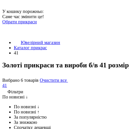
У кошику порожньо:
Саме час змінити це!
Обрати прикраси
Ювелірний магазин
Каталог прикрас
41
Золоті прикраси та вироби б/в 41 розмір
Вибрано 6 товарів
Очистити все
41
Фільтри
По новизні ↓
По новизні ↓
По новизні ↑
За популярністю
За знижкою
Спочатку дешевші