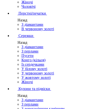
Жіночі
Чоловічі
Перстні/печатки
Назад
З діамантами
В червоному золоті
Сережки
Назад
З діамантами
З перлами
Пусети
Конго (кільця)
Із сердечками
У білому золоті
У червоному золоті
У жовтому золоті
Жіночі
Кулони та підвіски
Назад
З діамантами
З перлами
З дорогоцінним камінням