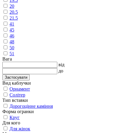
19.5
20
20.5
21.5
41
45
46
48
50
51
Вага
від
до
Застосувати
Вид каблучки
Орнамент
Солітер
Тип вставки
Дорогоцінне каміння
Форма огранки
Круг
Для кого
Для жінок