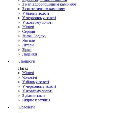
З напівдорогоцінним камінням
З синтетичним камінням
У білому золоті
У червоному золоті
У жовтому золоті
Жіночі
Сердця
Знаки Зодіаку
Янголи
Літери
Зірки
Ладанки
Ланцюги
Назад
Жіночі
Чоловічі
У білому золоті
У червоному золоті
У жовтому золоті
З діамантами
Якірне плетіння
Браслети