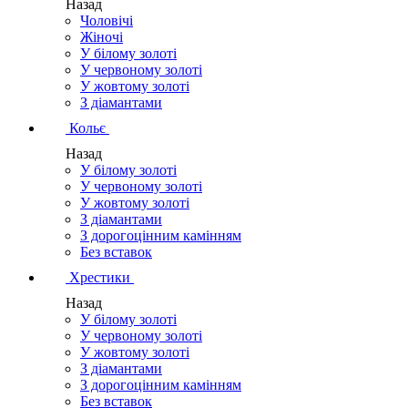
Назад
Чоловічі
Жіночі
У білому золоті
У червоному золоті
У жовтому золоті
З діамантами
Кольє
Назад
У білому золоті
У червоному золоті
У жовтому золоті
З діамантами
З дорогоцінним камінням
Без вставок
Хрестики
Назад
У білому золоті
У червоному золоті
У жовтому золоті
З діамантами
З дорогоцінним камінням
Без вставок