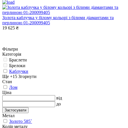
Золота каблучка у білому кольорі з білими діамантами та
перлиною 01-200099405
19 625 ₴
Фільтри
Категорія
Браслети
Брелоки
Каблучки
Ще +15
Згорнути
Стан
Лом
Ціна
від
до
Застосувати
Метал
Золото 585˚
Колір металу