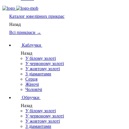
Каталог
ювелірних прикрас
Назад
Всі прикраси →
Каблучки
Назад
У білому золоті
У червоному золоті
У жовтому золоті
З діамантами
Серця
Жіночі
Чоловічі
Обручки
Назад
У білому золоті
У червоному золоті
У жовтому золоті
З діамантами