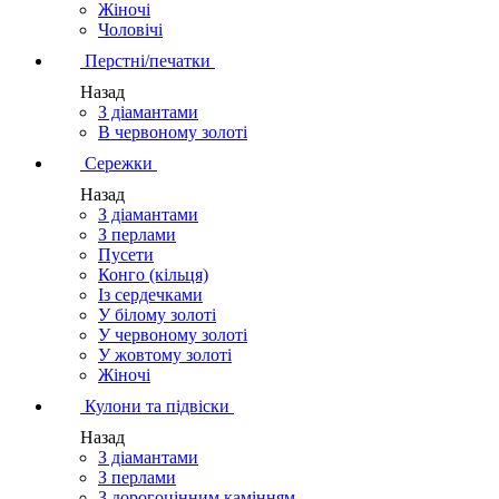
Жіночі
Чоловічі
Перстні/печатки
Назад
З діамантами
В червоному золоті
Сережки
Назад
З діамантами
З перлами
Пусети
Конго (кільця)
Із сердечками
У білому золоті
У червоному золоті
У жовтому золоті
Жіночі
Кулони та підвіски
Назад
З діамантами
З перлами
З дорогоцінним камінням