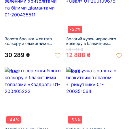
-52%
Золота брошка жовтого
Золотий кулон червоного
кольору з блакитними
кольору з блакитним
топазами, зеленими
топазом «Овал» 01-
26 941 ₴
хризолітами та білими
200109675
30 289 ₴
12 888 ₴
діамантами 01-200435511
-44%
-53%