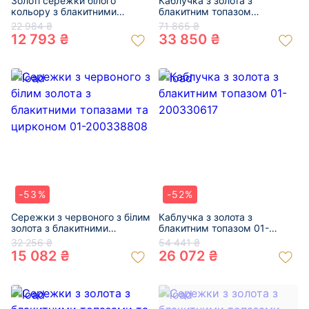
Золоті сережки білого
Каблучка з золота з
кольору з блакитними
блакитним топазом
топазами «Квадрат» 01-
«Трикутник» 01-200351064
22 984 ₴
71 865 ₴
200405222
12 793 ₴
33 850 ₴
-53%
-52%
Сережки з червоного з білим
Каблучка з золота з
золота з блакитними
блакитним топазом 01-
топазами та цирконом 01-
200330617
32 256 ₴
54 441 ₴
200338808
15 082 ₴
26 072 ₴