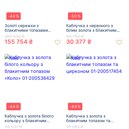
-44%
-50%
Золоті сережки з
Каблучка з червоного з
блакитними топазами
білим золота з блакитним
«Серце» 01-200616291
топазом та білими
280 032 ₴
60 753 ₴
діамантами 01-200606698
155 754 ₴
30 377 ₴
-44%
-44%
Каблучка з золота білого
Каблучка з золота з
кольору з блакитним
блакитним топазом та
топазом «Коло» 01-
цирконом 01-200517454
34 537 ₴
31 280 ₴