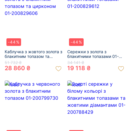
-44%
-44%
Каблучка з жовтого золота з
Сережки з золота з
блакитним топазом та
блакитними топазами 01-
цирконом 01-200829606
200829612
51 732 ₴
34 141 ₴
28 860 ₴
19 118 ₴