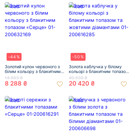
-44%
-50%
Золотий кулон червоного з
Золота каблучка у білому
білим кольору з блакитним
кольорі з блакитним топазом
топазом «Серце» 01-
та жовтими діамантами 01-
14 683 ₴
40 839 ₴
200632169
200616285
8 288 ₴
20 420 ₴