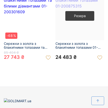
Резерв
-68%
Сережки з золота з
Сережки з золота з
блакитними топазами та
блакитними топазами 01-
білими діамантами 01-
200875315
85 404 ₴
200301609
27 743 ₴
24 483 ₴
↑