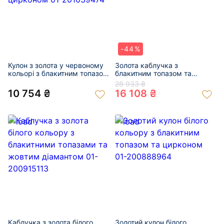
-44%
Кулон з золота у червоному
Золота каблучка з
кольорі з блакитним топазом
блакитним топазом та
та цирконом 01-201039474
цирконом 01-200829546
28 933 ₴
10 754 ₴
16 108 ₴
Каблучка з золота білого
Золотий кулон білого