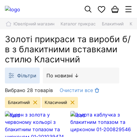
Ювелірний магазин
Каталог прикрас
Блакитний
Кл
Золоті прикраси та вироби б/
в з блакитними вставками
стилю Класичний
Фільтри
По новизні ↓
Вибрано 28 товарів
Очистити все
Блакитний
Класичний