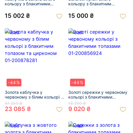
кольору з блакитними
кольору з блакитним
топазами та жовтим
топазом та цирконом 01-
діамантом 01-200915113
200888964
15 002 ₴
15 000 ₴
-44%
-44%
Золота каблучка у
Золоті сережки у червоному
червоному з білим кольорі з
кольорі з блакитними
блакитним топазом та
топазами 01-200856924
41 250 ₴
16 200 ₴
цирконом 01-200878281
23 085 ₴
9 020 ₴