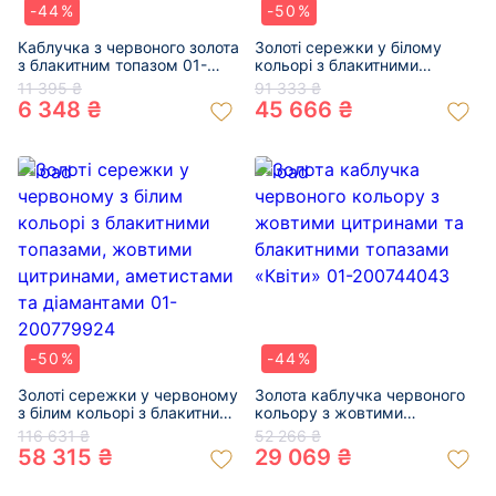
-44%
-50%
Каблучка з червоного золота
Золоті сережки у білому
з блакитним топазом 01-
кольорі з блакитними
200799730
топазами та жовтими
11 395 ₴
91 333 ₴
діамантами 01-200788429
6 348 ₴
45 666 ₴
-50%
-44%
Золоті сережки у червоному
Золота каблучка червоного
з білим кольорі з блакитними
кольору з жовтими
топазами, жовтими
цитринами та блакитними
116 631 ₴
52 266 ₴
цитринами, аметистами та
топазами «Квіти» 01-
58 315 ₴
29 069 ₴
діамантами 01-200779924
200744043