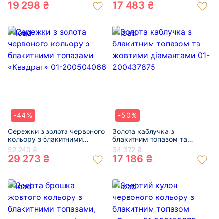
200538429
19 298 ₴
17 483 ₴
-44%
-50%
Сережки з золота червоного
Золота каблучка з
кольору з блакитними
блакитним топазом та
топазами «Квадрат» 01-
жовтими діамантами 01-
52 240 ₴
34 372 ₴
200504066
200437875
29 273 ₴
17 186 ₴