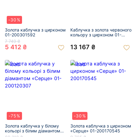
-30%
Золота каблучка з цирконом
Каблучка з золота червоного
01-200301592
кольору з цирконом 01-
200924794
7 749 ₴
5 412 ₴
13 167 ₴
-75%
-30%
Золота каблучка у білому
Золота каблучка з цирконом
кольорі з білим діамантом
«Серце» 01-200170545
«Серце» 01-200120307