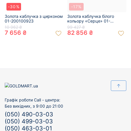
-30%
-17%
Золота каблучка з цирконом
Золота каблучка білого
01-200100923
кольору «Серце» 01-
200616293
10 962 ₴
99 427 ₴
7 656 ₴
82 856 ₴
↑
Графік роботи Call - центра:
Без вихідних, з 9:00 до 21:00
(050) 490-03-03
(050) 499-03-03
(050) 463-03-01