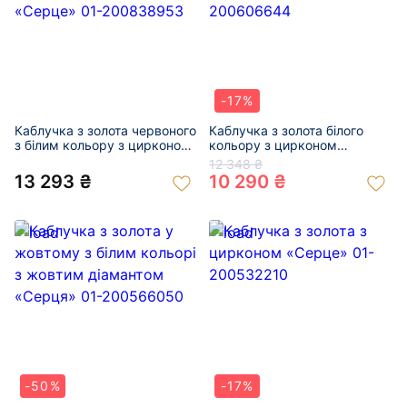
-17%
Каблучка з золота червоного
Каблучка з золота білого
з білим кольору з цирконом
кольору з цирконом
«Серце» 01-200838953
«Серце» 01-200606644
12 348 ₴
13 293 ₴
10 290 ₴
-50%
-17%