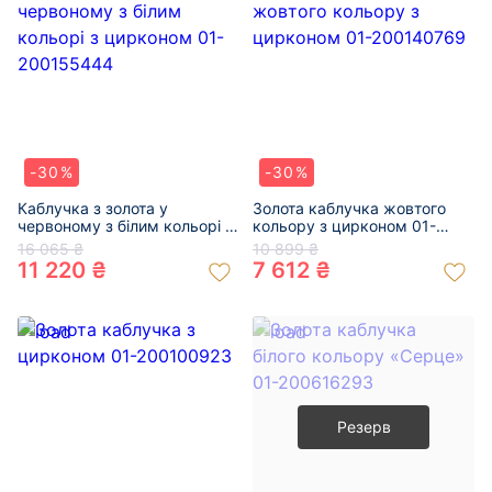
-30%
-30%
Каблучка з золота у
Золота каблучка жовтого
червоному з білим кольорі з
кольору з цирконом 01-
цирконом 01-200155444
200140769
16 065 ₴
10 899 ₴
11 220 ₴
7 612 ₴
Резерв