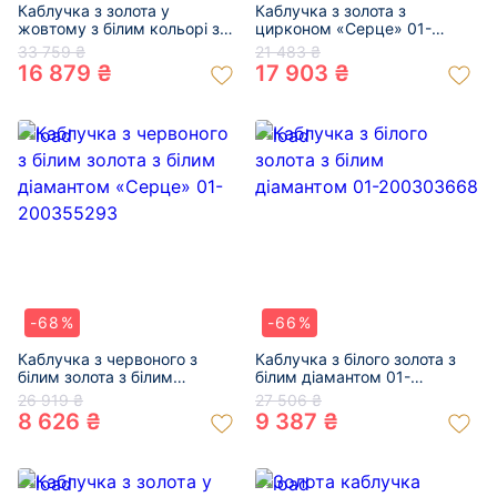
Каблучка з золота у
Каблучка з золота з
жовтому з білим кольорі з
цирконом «Серце» 01-
жовтим діамантом «Серця»
200532210
33 759 ₴
21 483 ₴
01-200566050
16 879 ₴
17 903 ₴
-68%
-66%
Каблучка з червоного з
Каблучка з білого золота з
білим золота з білим
білим діамантом 01-
діамантом «Серце» 01-
200303668
26 919 ₴
27 506 ₴
200355293
8 626 ₴
9 387 ₴