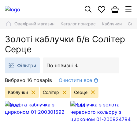
Ювелірний магазин
Каталог прикрас
Каблучки
Сол
Золоті каблучки б/в Солітер
Серце
Фільтри
По новизні ↓
Вибрано 16 товарів
Очистити все
Каблучки
Солітер
Серце