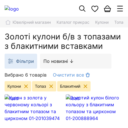
Ювелірний магазин
Каталог прикрас
Кулони
Топаз
Золоті кулони б/в з топазами
з блакитними вставками
Фільтри
По новизні ↓
Вибрано 6 товарів
Очистити все
Кулони
Топаз
Блакитний