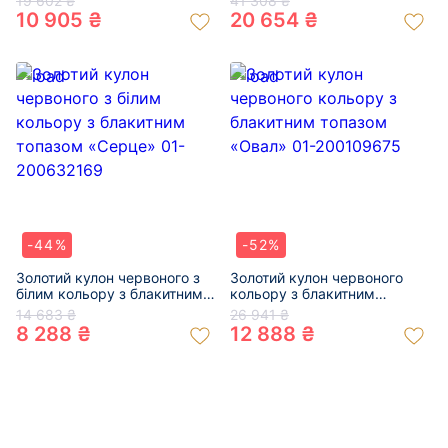
19 602 ₴
41 308 ₴
10 905 ₴
20 654 ₴
-44%
-52%
Золотий кулон червоного з
Золотий кулон червоного
білим кольору з блакитним
кольору з блакитним
топазом «Серце» 01-
топазом «Овал» 01-
14 683 ₴
26 941 ₴
200632169
200109675
8 288 ₴
12 888 ₴