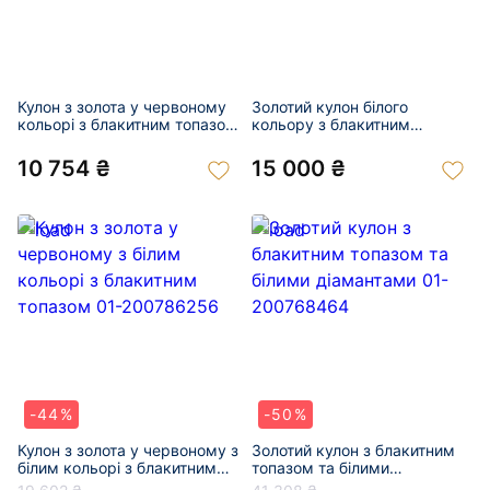
Кулон з золота у червоному
Золотий кулон білого
кольорі з блакитним топазом
кольору з блакитним
та цирконом 01-201039474
топазом та цирконом 01-
200888964
10 754 ₴
15 000 ₴
-44%
-50%
Кулон з золота у червоному з
Золотий кулон з блакитним
білим кольорі з блакитним
топазом та білими
топазом 01-200786256
діамантами 01-200768464