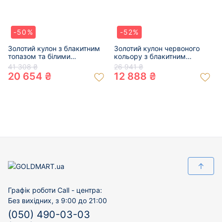
-50%
-52%
Золотий кулон з блакитним
Золотий кулон червоного
топазом та білими
кольору з блакитним
діамантами 01-200768464
топазом «Овал» 01-
41 308 ₴
26 941 ₴
200109675
20 654 ₴
12 888 ₴
↑
Графік роботи Call - центра:
Без вихідних, з 9:00 до 21:00
(050) 490-03-03