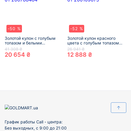
-50 %
-52 %
Золотой кулон с голубым
Золотой кулон красного
топазом и белыми
цвета с голубым топазом
бриллиантами 01-
«Овал» 01-200109675
41 308 ₴
26 941 ₴
200768464
20 654 ₴
12 888 ₴
↑
График работы Call - центра:
Без выходных, с 9:00 до 21:00