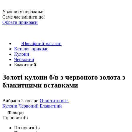
У кошику порожньо:
Саме час змінити це!
Обрати прикраси
Ювелірний магазин
Каталог прикрас
Кулони
Червоний
Блакитний
Золоті кулони б/в з червоного золота з
блакитними вставками
Вибрано 2 товари
Очистити все
Кулони
Червоний
Блакитний
Фільтри
По новизні ↓
По новизні ↓