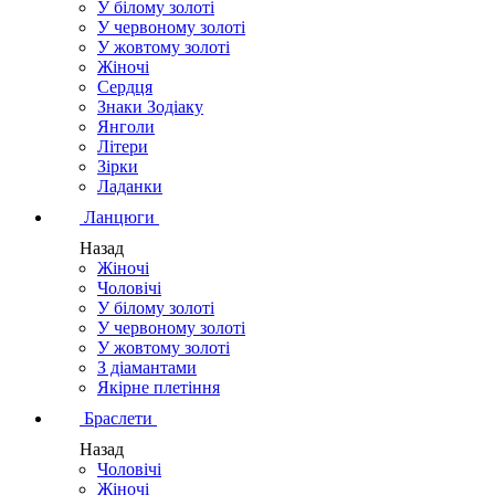
У білому золоті
У червоному золоті
У жовтому золоті
Жіночі
Сердця
Знаки Зодіаку
Янголи
Літери
Зірки
Ладанки
Ланцюги
Назад
Жіночі
Чоловічі
У білому золоті
У червоному золоті
У жовтому золоті
З діамантами
Якірне плетіння
Браслети
Назад
Чоловічі
Жіночі