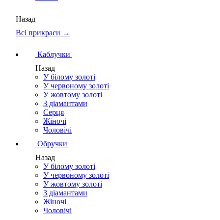
Назад
Всі прикраси →
Каблучки
Назад
У білому золоті
У червоному золоті
У жовтому золоті
З діамантами
Серця
Жіночі
Чоловічі
Обручки
Назад
У білому золоті
У червоному золоті
У жовтому золоті
З діамантами
Жіночі
Чоловічі