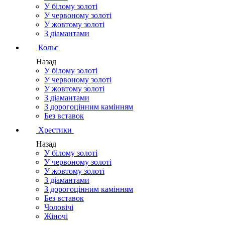
У білому золоті
У червоному золоті
У жовтому золоті
З діамантами
Кольє
Назад
У білому золоті
У червоному золоті
У жовтому золоті
З діамантами
З дорогоцінним камінням
Без вставок
Хрестики
Назад
У білому золоті
У червоному золоті
У жовтому золоті
З діамантами
З дорогоцінним камінням
Без вставок
Чоловічі
Жіночі