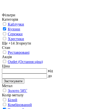
Фільтри
Категорія
Каблучки
Кулони
Сережки
Хрестики
Ще +14
Згорнути
Стан
Реставровані
Акція
Outlet (Остання ціна)
Ціна
від
до
Застосувати
Метал
Золото 585˚
Колір металу
Білий
Комбінований