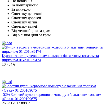
По новизні ↑
За популярністю
За знижкою
Спочатку дешевші
Спочатку дорожчі
Спочатку легші
Спочатку важчі
Від меншої ціни за грам
Від більшої ціни за грам
Кулон з золота у червоному кольорі з блакитним топазом та
цирконом 01-201039474
10 754 ₴
-52%
Золотий кулон червоного кольору з блакитним топазом
«Овал» 01-200109675
26 941 ₴
12 888 ₴