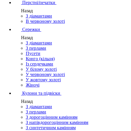
Перстні/печатки
Назад
З діамантами
В червоному золоті
Сережки
Назад
З діамантами
З перлами
Пусети
Конго (кільця)
Із сердечками
У білому золоті
У червоному золоті
У жовтому золоті
Жіночі
Кулони та підвіски
Назад
З діамантами
З перлами
З дорогоцінним камінням
З напівдорогоцінним камінням
З синтетичним камінням