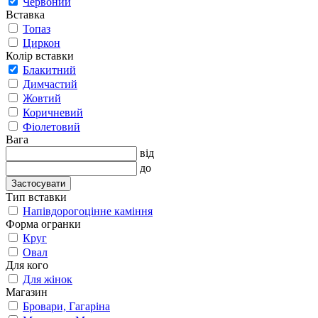
Червоний
Вставка
Топаз
Циркон
Колір вставки
Блакитний
Димчастий
Жовтий
Коричневий
Фіолетовий
Вага
від
до
Застосувати
Тип вставки
Напівдорогоцінне каміння
Форма огранки
Круг
Овал
Для кого
Для жінок
Магазин
Бровари, Гагаріна