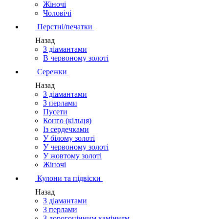
Жіночі
Чоловічі
Перстні/печатки
Назад
З діамантами
В червоному золоті
Сережки
Назад
З діамантами
З перлами
Пусети
Конго (кільця)
Із сердечками
У білому золоті
У червоному золоті
У жовтому золоті
Жіночі
Кулони та підвіски
Назад
З діамантами
З перлами
З дорогоцінним камінням