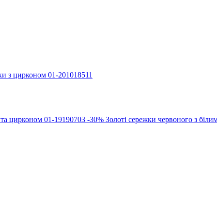
ки з цирконом 01-201018511
-30%
Золоті сережки червоного з біли