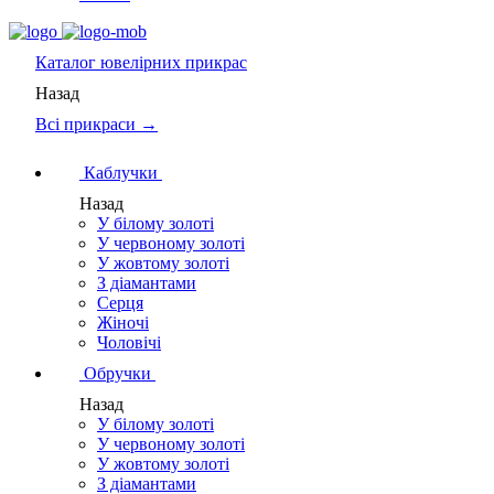
Каталог
ювелірних прикрас
Назад
Всі прикраси →
Каблучки
Назад
У білому золоті
У червоному золоті
У жовтому золоті
З діамантами
Серця
Жіночі
Чоловічі
Обручки
Назад
У білому золоті
У червоному золоті
У жовтому золоті
З діамантами