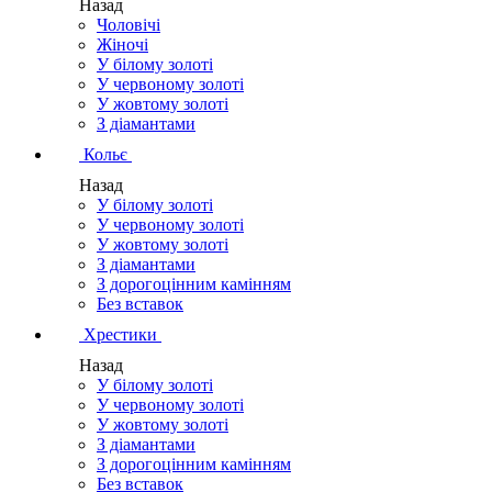
Назад
Чоловічі
Жіночі
У білому золоті
У червоному золоті
У жовтому золоті
З діамантами
Кольє
Назад
У білому золоті
У червоному золоті
У жовтому золоті
З діамантами
З дорогоцінним камінням
Без вставок
Хрестики
Назад
У білому золоті
У червоному золоті
У жовтому золоті
З діамантами
З дорогоцінним камінням
Без вставок