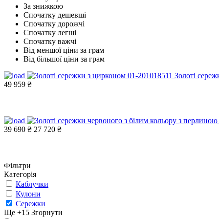
За знижкою
Спочатку дешевші
Спочатку дорожчі
Спочатку легші
Спочатку важчі
Від меншої ціни за грам
Від більшої ціни за грам
Золоті сереж
49 959 ₴
39 690 ₴
27 720 ₴
Фільтри
Категорія
Каблучки
Кулони
Сережки
Ще +15
Згорнути