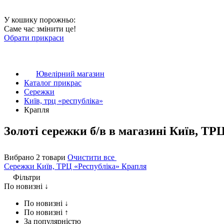
У кошику порожньо:
Саме час змінити це!
Обрати прикраси
Ювелірний магазин
Каталог прикрас
Сережки
Київ, трц «республіка»
Крапля
Золоті сережки б/в в магазині Київ, ТР
Вибрано 2 товари
Очистити все
Сережки
Київ, ТРЦ «Республіка»
Крапля
Фільтри
По новизні ↓
По новизні ↓
По новизні ↑
За популярністю