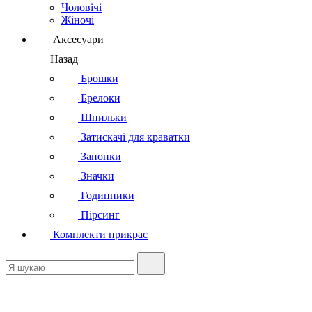
Чоловічі
Жіночі
Аксесуари
Назад
Брошки
Брелоки
Шпильки
Затискачі для краватки
Запонки
Значки
Годинники
Пірсинг
Комплекти прикрас