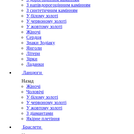
З напівдорогоцінним камінням
З синтетичним камінням
У білому золоті
У червоному золоті
У жовтому золоті
Жіночі
Сердця
Знаки Зодіаку
Янголи
Літери
Зірки
Ладанки
Ланцюги
Назад
Жіночі
Чоловічі
У білому золоті
У червоному золоті
У жовтому золоті
З діамантами
Якірне плетіння
Браслети