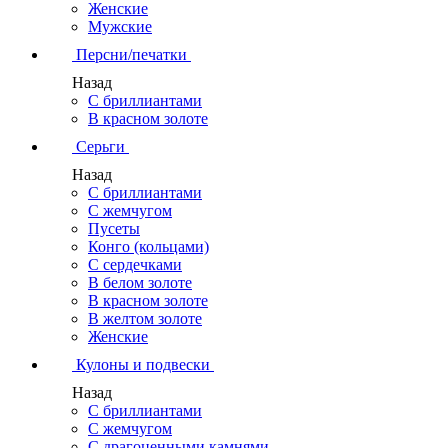
Женские
Мужские
Персни/печатки
Назад
С бриллиантами
В красном золоте
Серьги
Назад
С бриллиантами
С жемчугом
Пусеты
Конго (кольцами)
С сердечками
В белом золоте
В красном золоте
В желтом золоте
Женские
Кулоны и подвески
Назад
С бриллиантами
С жемчугом
С драгоценными камнями