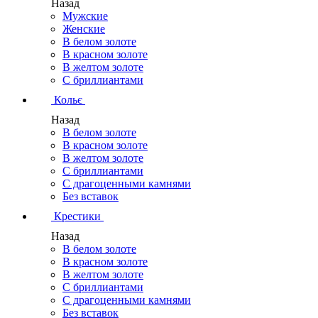
Назад
Мужские
Женские
В белом золоте
В красном золоте
В желтом золоте
С бриллиантами
Кольє
Назад
В белом золоте
В красном золоте
В желтом золоте
С бриллиантами
С драгоценными камнями
Без вставок
Крестики
Назад
В белом золоте
В красном золоте
В желтом золоте
С бриллиантами
С драгоценными камнями
Без вставок