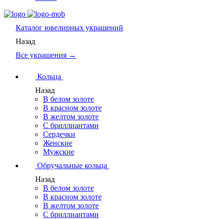
Каталог
ювелирных украшений
Назад
Все украшения →
Кольца
Назад
В белом золоте
В красном золоте
В желтом золоте
С бриллиантами
Сердечки
Женские
Мужские
Обручальные кольца
Назад
В белом золоте
В красном золоте
В желтом золоте
С бриллиантами