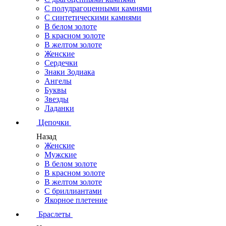
С полудрагоценными камнями
С синтетическими камнями
В белом золоте
В красном золоте
В желтом золоте
Женские
Сердечки
Знаки Зодиака
Ангелы
Буквы
Звезды
Ладанки
Цепочки
Назад
Женские
Мужские
В белом золоте
В красном золоте
В желтом золоте
С бриллиантами
Якорное плетение
Браслеты