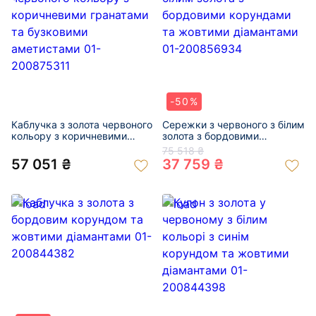
-50%
Каблучка з золота червоного
Сережки з червоного з білим
кольору з коричневими
золота з бордовими
гранатами та бузковими
корундами та жовтими
75 518 ₴
аметистами 01-200875311
діамантами 01-200856934
57 051 ₴
37 759 ₴