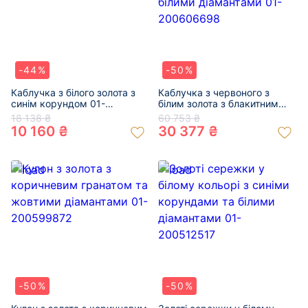
-44%
-50%
Каблучка з білого золота з
Каблучка з червоного з
синім корундом 01-
білим золота з блакитним
200606649
топазом та білими
18 138 ₴
60 753 ₴
діамантами 01-200606698
10 160 ₴
30 377 ₴
-50%
-50%