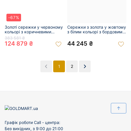
-67%
Золоті сережки у червоному
Сережки з золота у жовтому
кольорі з коричневими
з білим кольорі з бордовими
гранатами та білими
корундами та жовтими
383 581 ₴
діамантами 01-200122967
діамантами 01-201039453
124 879 ₴
44 245 ₴
1
2
↑
Графік роботи Call - центра:
Без вихідних, з 9:00 до 21:00