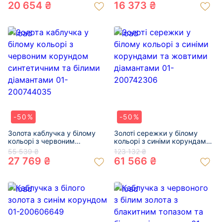
цирконом 01-200757346
20 654 ₴
16 373 ₴
-50%
-50%
Золота каблучка у білому
Золоті сережки у білому
кольорі з червоним
кольорі з синіми корундами
корундом синтетичним та
та жовтими діамантами 01-
55 539 ₴
123 132 ₴
білими діамантами 01-
200742306
27 769 ₴
61 566 ₴
200744035