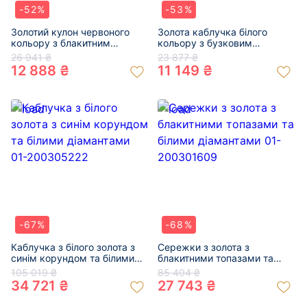
-52%
-53%
Золотий кулон червоного
Золота каблучка білого
кольору з блакитним
кольору з бузковим
топазом «Овал» 01-
аметистом та цирконом 01-
26 941 ₴
23 877 ₴
200109675
200343328
12 888 ₴
11 149 ₴
-67%
-68%
Каблучка з білого золота з
Сережки з золота з
синім корундом та білими
блакитними топазами та
діамантами 01-200305222
білими діамантами 01-
105 019 ₴
85 404 ₴
200301609
34 721 ₴
27 743 ₴