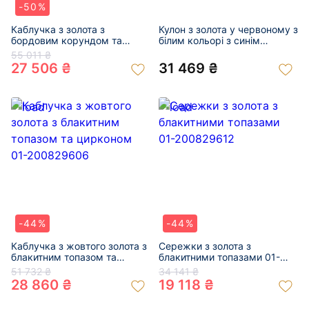
-50%
Каблучка з золота з
Кулон з золота у червоному з
бордовим корундом та
білим кольорі з синім
жовтими діамантами 01-
корундом та жовтими
55 011 ₴
200844382
діамантами 01-200844398
27 506 ₴
31 469 ₴
-44%
-44%
Каблучка з жовтого золота з
Сережки з золота з
блакитним топазом та
блакитними топазами 01-
цирконом 01-200829606
200829612
51 732 ₴
34 141 ₴
28 860 ₴
19 118 ₴