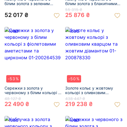
білим золота з зеленим
білим золота з блакитними
берилом та жовтими
топазами та цирконом 01-
55 315 ₴
діамантами 01-200975976
200264531
52 017 ₴
25 876 ₴
-53%
-50%
Сережки з золота у
Золоте кольє у жовтому
червоному з білим кольорі з
кольорі з оливковим
фіолетовими аметистами та
кварцом та жовтим
48 127 ₴
438 447 ₴
цирконом 01-200264539
діамантом 01-200878330
22 490 ₴
219 238 ₴