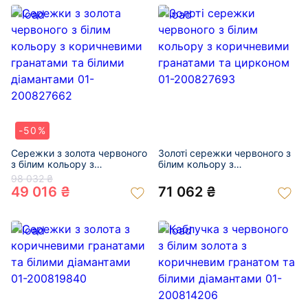
-50%
Сережки з золота червоного
Золоті сережки червоного з
з білим кольору з
білим кольору з
коричневими гранатами та
коричневими гранатами та
98 032 ₴
білими діамантами 01-
цирконом 01-200827693
49 016 ₴
71 062 ₴
200827662