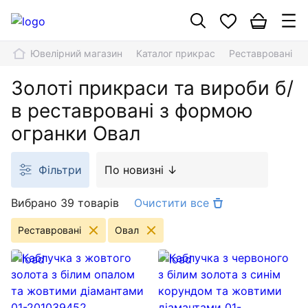
Ювелірний магазин
Каталог прикрас
Реставровані
Золоті прикраси та вироби б/
в реставровані з формою
огранки Овал
Фільтри
По новизні ↓
Вибрано 39 товарів
Очистити все
Реставровані
Овал