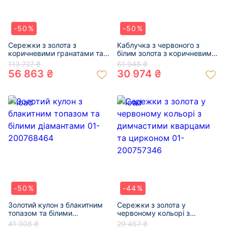
-50%
-50%
Сережки з золота з
Каблучка з червоного з
коричневими гранатами та
білим золота з коричневим
білими діамантами 01-
гранатом та білими
113 727 ₴
61 948 ₴
200819840
діамантами 01-200814206
56 863 ₴
30 974 ₴
-50%
-44%
Золотий кулон з блакитним
Сережки з золота у
топазом та білими
червоному кольорі з
діамантами 01-200768464
димчастими кварцами та
41 308 ₴
29 457 ₴