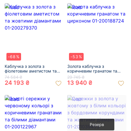
-68%
-53%
Каблучка з золота з
Золота каблучка з
фіолетовим аметистом та
коричневим гранатом та
жовтими діамантами 01-
цирконом 01-200188724
74 584 ₴
29 745 ₴
200279370
24 193 ₴
13 940 ₴
Резерв