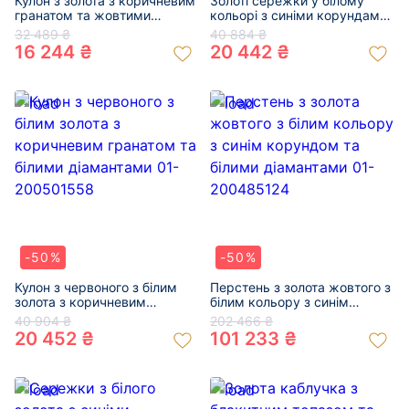
Кулон з золота з коричневим
Золоті сережки у білому
гранатом та жовтими
кольорі з синіми корундами
діамантами 01-200599872
та білими діамантами 01-
32 489 ₴
40 884 ₴
200512517
16 244 ₴
20 442 ₴
-50%
-50%
Кулон з червоного з білим
Перстень з золота жовтого з
золота з коричневим
білим кольору з синім
гранатом та білими
корундом та білими
40 904 ₴
202 466 ₴
діамантами 01-200501558
діамантами 01-200485124
20 452 ₴
101 233 ₴