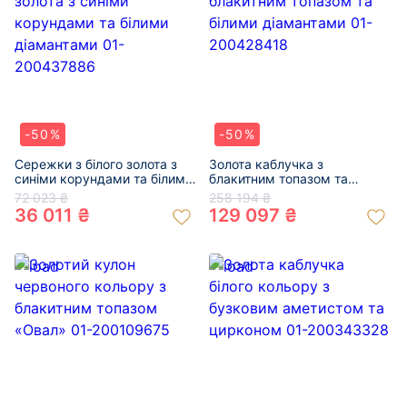
-50%
-50%
Сережки з білого золота з
Золота каблучка з
синіми корундами та білими
блакитним топазом та
діамантами 01-200437886
білими діамантами 01-
72 023 ₴
258 194 ₴
200428418
36 011 ₴
129 097 ₴