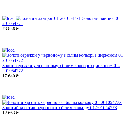
Золотий ланцюг 01-
201054771
73 836 ₴
Золоті сережки у червоному з білим кольорі з цирконом 01-
201054772
17 640 ₴
Золотий хрестик червоного з білим кольору 01-201054773
12 663 ₴