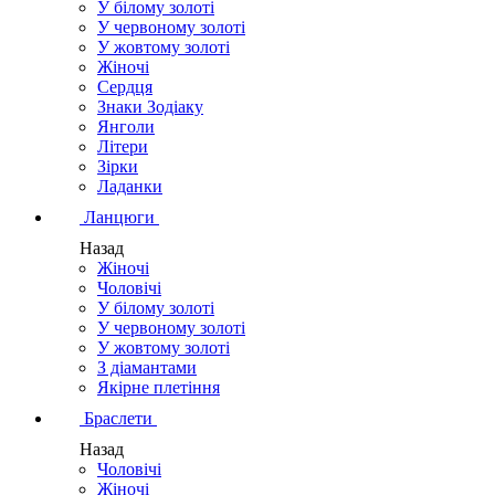
У білому золоті
У червоному золоті
У жовтому золоті
Жіночі
Сердця
Знаки Зодіаку
Янголи
Літери
Зірки
Ладанки
Ланцюги
Назад
Жіночі
Чоловічі
У білому золоті
У червоному золоті
У жовтому золоті
З діамантами
Якірне плетіння
Браслети
Назад
Чоловічі
Жіночі