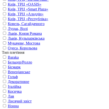
Київ, ТРЦ «OASIS»
Київ, ТРЦ «Smart Plaza»
Київ, ТРЦ «Аладдін»
Київ, ТРЦ «Республіка»
Ковель, Сагайдачного
Луцьк, Волі
Львів, Князя Романа
Львів, Кульпарківська
Мукачеве, Мостова
Одеса, Корольова
Тип плетіння
Baraka
Бельцер/Ролло
Бісмарк
Венеціанське
Гольф
Декоративне
Італійка
Косичка
Лав
Лисячий хвіст
Нонна