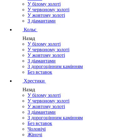
У білому золоті
У червоному золоті
У жовтому золоті
З діамантами
Кольє
Назад
У білому золоті
У червоному золоті
У жовтому золоті
З діамантами
З дорогоцінним камінням
Без вставок
Хрестики
Назад
У білому золоті
У червоному золоті
У жовтому золоті
З діамантами
З дорогоцінним камінням
Без вставок
Чоловічі
Жіночі