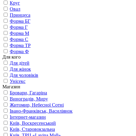
Круг
Овал
Принцеса
Форма БГ
Форма Г
Форма М
Форма С
Форма ТР
Форма Ф
Для кого
Для дітей
Для жінок
Для чоловіків
Унісекс
Магазин
Бровари, Гагаріна
Виноградів, Миру
Житомир, Небесної Сотні
Івано-Франківськ, Василіянок
Інтернет-магазин
Київ, Воскресенський
Київ, Старовокзальна
Київ, ТРЦ «Lavina Mall»