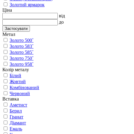
Золотий ярмарок
Ціна
від
до
Застосувати
Метал
Золото 500˚
Золото 583˚
Золото 585˚
Золото 750˚
Золото 958˚
Колір металу
Білий
Жовтий
Комбінований
Червоний
Вставка
Аметист
Берил
Гранат
Діамант
Емаль