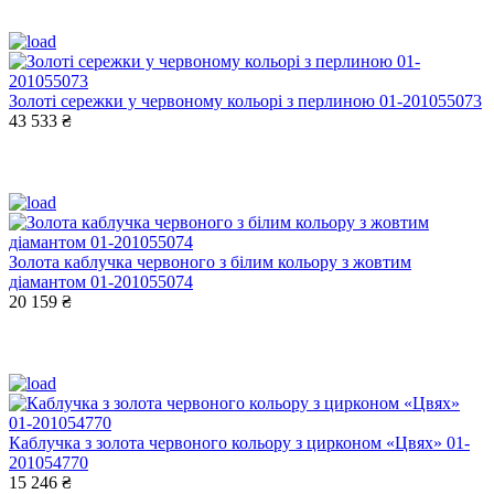
Золоті сережки у червоному кольорі з перлиною 01-201055073
43 533 ₴
Золота каблучка червоного з білим кольору з жовтим
діамантом 01-201055074
20 159 ₴
Каблучка з золота червоного кольору з цирконом «Цвях» 01-
201054770
15 246 ₴