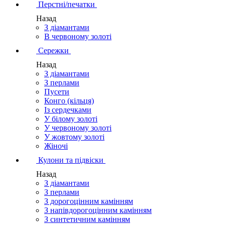
Перстні/печатки
Назад
З діамантами
В червоному золоті
Сережки
Назад
З діамантами
З перлами
Пусети
Конго (кільця)
Із сердечками
У білому золоті
У червоному золоті
У жовтому золоті
Жіночі
Кулони та підвіски
Назад
З діамантами
З перлами
З дорогоцінним камінням
З напівдорогоцінним камінням
З синтетичним камінням