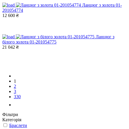
Ланцюг з золота 01-
201054774
12 600 ₴
Ланцюг з
білого золота 01-201054775
21 042 ₴
1
2
3
330
Фільтри
Категорія
Браслети