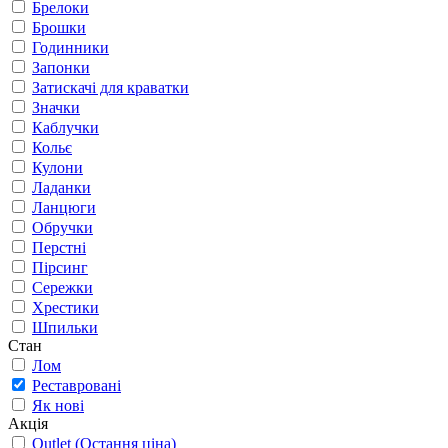
Брелоки
Брошки
Годинники
Запонки
Затискачі для краватки
Значки
Каблучки
Кольє
Кулони
Ладанки
Ланцюги
Обручки
Перстні
Пірсинг
Сережки
Хрестики
Шпильки
Стан
Лом
Реставровані
Як нові
Акція
Outlet (Остання ціна)