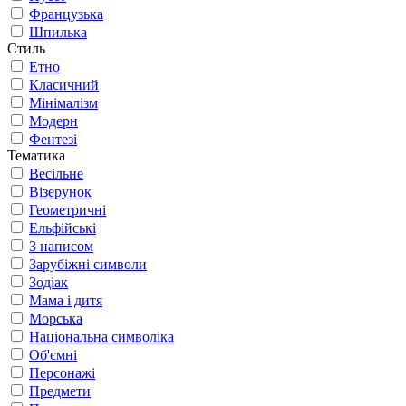
Французька
Шпилька
Стиль
Етно
Класичний
Мінімалізм
Модерн
Фентезі
Тематика
Весільне
Візерунок
Геометричні
Ельфійські
З написом
Зарубіжні символи
Зодіак
Мама і дитя
Морська
Національна символіка
Об'ємні
Персонажі
Предмети