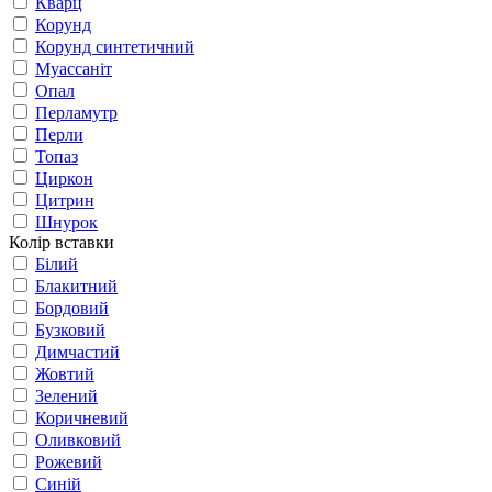
Кварц
Корунд
Корунд синтетичний
Муассаніт
Опал
Перламутр
Перли
Топаз
Циркон
Цитрин
Шнурок
Колір вставки
Білий
Блакитний
Бордовий
Бузковий
Димчастий
Жовтий
Зелений
Коричневий
Оливковий
Рожевий
Синій