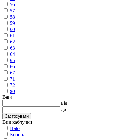
56
57
58
59
60
61
62
63
64
65
66
67
71
72
80
Вага
від
до
Застосувати
Вид каблучки
Halo
Корона