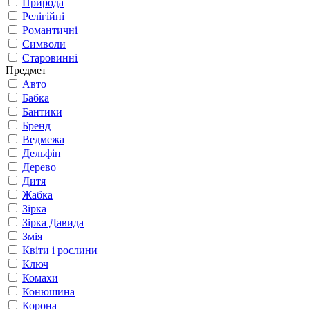
Природа
Релігійні
Романтичні
Символи
Старовинні
Предмет
Авто
Бабка
Бантики
Бренд
Ведмежа
Дельфін
Дерево
Дитя
Жабка
Зірка
Зірка Давида
Змія
Квіти і рослини
Ключ
Комахи
Конюшина
Корона