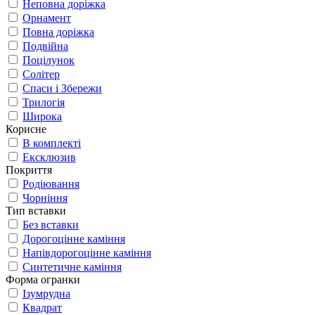
Неповна доріжка
Орнамент
Повна доріжка
Подвійна
Поцілунок
Солітер
Спаси і Збережи
Трилогія
Широка
Корисне
В комплекті
Ексклюзив
Покриття
Родіювання
Чорніння
Тип вставки
Без вставки
Дорогоцінне каміння
Напівдорогоцінне каміння
Синтетичне каміння
Форма огранки
Ізумрудна
Квадрат