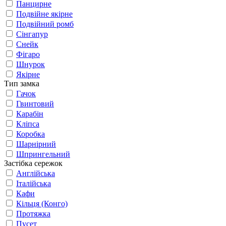
Панцирне
Подвійне якірне
Подвійний ромб
Сінгапур
Снейк
Фігаро
Шнурок
Якірне
Тип замка
Гачок
Гвинтовий
Карабін
Кліпса
Коробка
Шарнірний
Шпрингельний
Застібка сережок
Англійська
Італійська
Кафи
Кільця (Конго)
Протяжка
Пусет