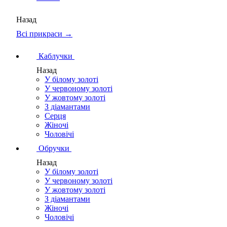
Назад
Всі прикраси →
Каблучки
Назад
У білому золоті
У червоному золоті
У жовтому золоті
З діамантами
Серця
Жіночі
Чоловічі
Обручки
Назад
У білому золоті
У червоному золоті
У жовтому золоті
З діамантами
Жіночі
Чоловічі