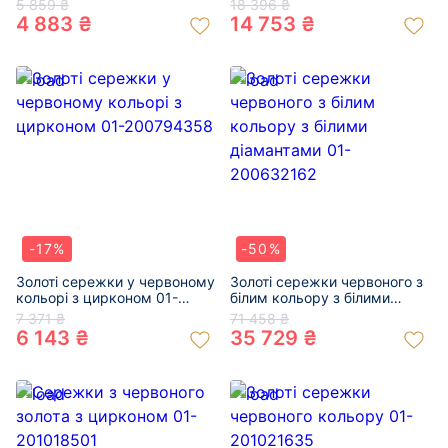
5 859 ₴
18 396 ₴
4 883 ₴
14 753 ₴
-17%
-50%
Золоті сережки у червоному
Золоті сережки червоного з
кольорі з цирконом 01-
білим кольору з білими
200794358
діамантами 01-200632162
7 371 ₴
71 458 ₴
6 143 ₴
35 729 ₴