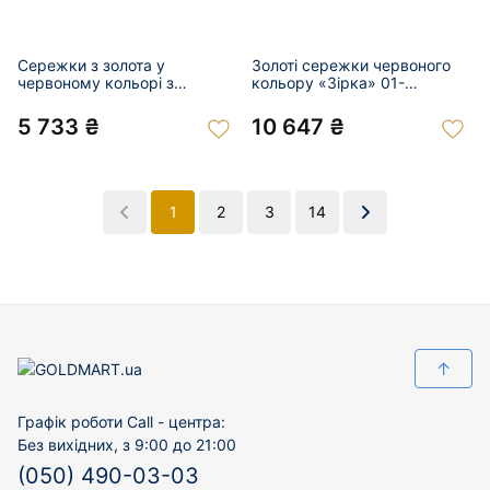
Сережки з золота у
Золоті сережки червоного
червоному кольорі з
кольору «Зірка» 01-
цирконом 01-201024487
201024491
5 733 ₴
10 647 ₴
1
2
3
14
↑
Графік роботи Call - центра:
Без вихідних, з 9:00 до 21:00
(050) 490-03-03