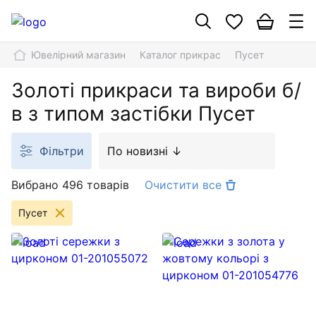
Ювелірний магазин
Каталог прикрас
Пусет
Золоті прикраси та вироби б/
в з типом застібки Пусет
Фільтри
По новизні ↓
Вибрано 496 товарів
Очистити все
Пусет