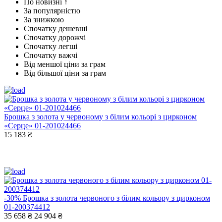
По новизні ↑
За популярністю
За знижкою
Спочатку дешевші
Спочатку дорожчі
Спочатку легші
Спочатку важчі
Від меншої ціни за грам
Від більшої ціни за грам
Брошка з золота у червоному з білим кольорі з цирконом
«Серце» 01-201024466
15 183 ₴
-30%
Брошка з золота червоного з білим кольору з цирконом
01-200374412
35 658 ₴
24 904 ₴