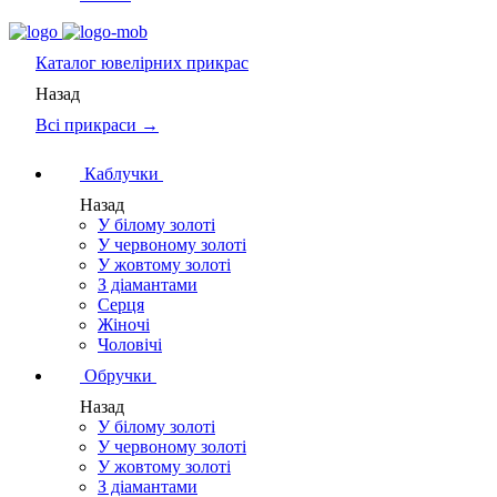
Каталог
ювелірних прикрас
Назад
Всі прикраси →
Каблучки
Назад
У білому золоті
У червоному золоті
У жовтому золоті
З діамантами
Серця
Жіночі
Чоловічі
Обручки
Назад
У білому золоті
У червоному золоті
У жовтому золоті
З діамантами