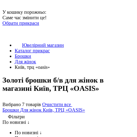
У кошику порожньо:
Саме час змінити це!
Обрати прикраси
Ювелірний магазин
Каталог прикрас
Брошки
Для жінок
Київ, трц «oasis»
Золоті брошки б/в для жінок в
магазині Київ, ТРЦ «OASIS»
Вибрано 7 товарів
Очистити все
Брошки
Для жінок
Київ, ТРЦ «OASIS»
Фільтри
По новизні ↓
По новизні ↓