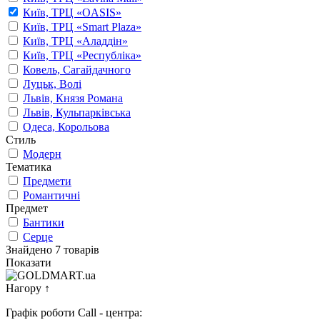
Київ, ТРЦ «OASIS»
Київ, ТРЦ «Smart Plaza»
Київ, ТРЦ «Аладдін»
Київ, ТРЦ «Республіка»
Ковель, Сагайдачного
Луцьк, Волі
Львів, Князя Романа
Львів, Кульпарківська
Одеса, Корольова
Стиль
Модерн
Тематика
Предмети
Романтичні
Предмет
Бантики
Серце
Знайдено 7 товарів
Показати
Нагору
↑
Графік роботи Call - центра: