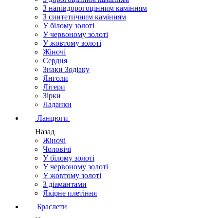
З напівдорогоцінним камінням
З синтетичним камінням
У білому золоті
У червоному золоті
У жовтому золоті
Жіночі
Сердця
Знаки Зодіаку
Янголи
Літери
Зірки
Ладанки
Ланцюги
Назад
Жіночі
Чоловічі
У білому золоті
У червоному золоті
У жовтому золоті
З діамантами
Якірне плетіння
Браслети