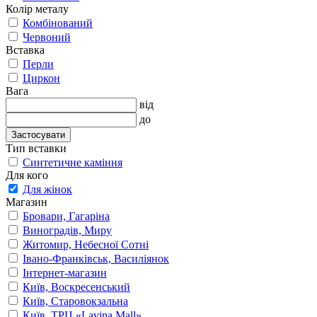
Колір металу
Комбінований
Червоний
Вставка
Перли
Циркон
Вага
від
до
Застосувати
Тип вставки
Синтетичне каміння
Для кого
Для жінок
Магазин
Бровари, Гагаріна
Виноградів, Миру
Житомир, Небесної Сотні
Івано-Франківськ, Василіянок
Інтернет-магазин
Київ, Воскресенський
Київ, Старовокзальна
Київ, ТРЦ «Lavina Mall»