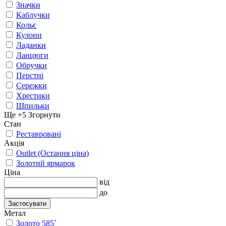
Значки
Каблучки
Кольє
Кулони
Ладанки
Ланцюги
Обручки
Перстні
Сережки
Хрестики
Шпильки
Ще +5
Згорнути
Стан
Реставровані
Акція
Outlet (Остання ціна)
Золотий ярмарок
Ціна
від
до
Застосувати
Метал
Золото 585˚