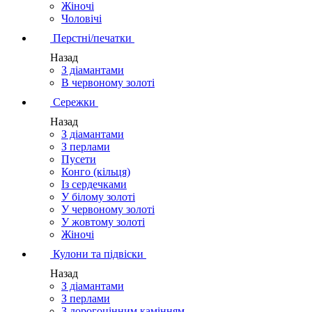
Жіночі
Чоловічі
Перстні/печатки
Назад
З діамантами
В червоному золоті
Сережки
Назад
З діамантами
З перлами
Пусети
Конго (кільця)
Із сердечками
У білому золоті
У червоному золоті
У жовтому золоті
Жіночі
Кулони та підвіски
Назад
З діамантами
З перлами
З дорогоцінним камінням