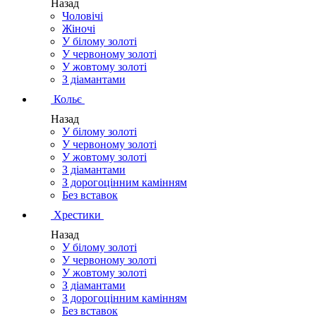
Назад
Чоловічі
Жіночі
У білому золоті
У червоному золоті
У жовтому золоті
З діамантами
Кольє
Назад
У білому золоті
У червоному золоті
У жовтому золоті
З діамантами
З дорогоцінним камінням
Без вставок
Хрестики
Назад
У білому золоті
У червоному золоті
У жовтому золоті
З діамантами
З дорогоцінним камінням
Без вставок