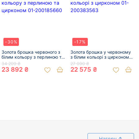
-30%
-17%
Золота брошка червоного з
Золота брошка у червоному
білим кольору з перлиною та
з білим кольорі з цирконом
цирконом 01-200185660
01-200383563
34 209 ₴
27 090 ₴
23 892 ₴
22 575 ₴
Нагору
↑