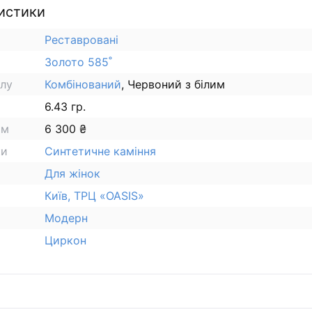
истики
Реставровані
Золото 585˚
алу
Комбінований
, Червоний з білим
6.43 гр.
ам
6 300 ₴
ки
Синтетичне каміння
Для жінок
Київ, ТРЦ «OASIS»
Модерн
Циркон