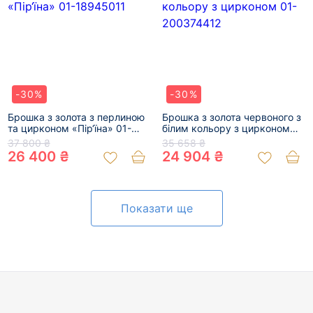
-30%
-30%
Брошка з золота з перлиною
Брошка з золота червоного з
та цирконом «Пір‘їна» 01-
білим кольору з цирконом
18945011
01-200374412
37 800 ₴
35 658 ₴
26 400 ₴
24 904 ₴
Показати ще