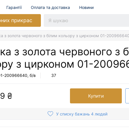
Гарантії
Оплата та доставка
Новини
рних прикрас
а з золота червоного з білим кольору з цирконом 01-20096664
а з золота червоного з 
ору з цирконом
01-20096
01-200966640
, б/в
37
9 ₴
Купити
У списку бажань 4 людей