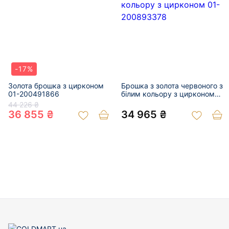
-17%
Золота брошка з цирконом
Брошка з золота червоного з
01-200491866
білим кольору з цирконом
01-200893378
44 226 ₴
36 855 ₴
34 965 ₴