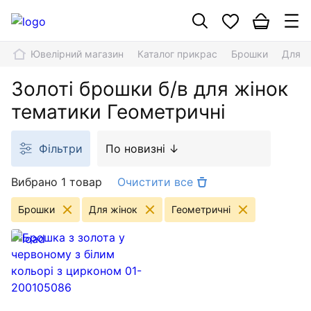
Ювелірний магазин
Каталог прикрас
Брошки
Для ж
Золоті брошки б/в для жінок
тематики Геометричні
Фільтри
По новизні ↓
Вибрано 1 товар
Очистити все
Брошки
Для жінок
Геометричні