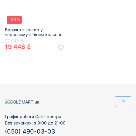
-30%
Брошка з золота у
червоному з білим кольорі з
цирконом 01-200105086
27 846 ₴
19 448 ₴
↑
Графік роботи Call - центра:
Без вихідних, з 9:00 до 21:00
(050) 490-03-03