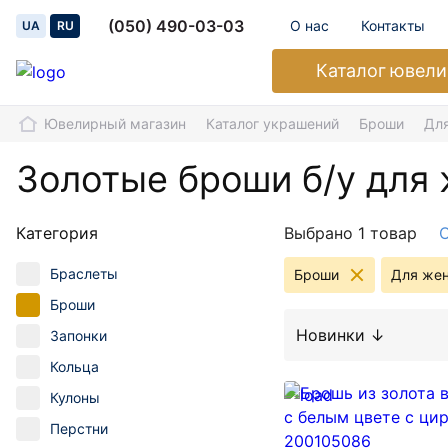
(050) 490-03-03
О нас
Контакты
UA
RU
Каталог
ювели
Ювелирный магазин
Каталог украшений
Броши
Дл
Золотые броши б/у для
Категория
Выбрано 1 товар
О
Браслеты
Броши
Для же
Броши
Новинки ↓
Запонки
Кольца
Кулоны
Перстни