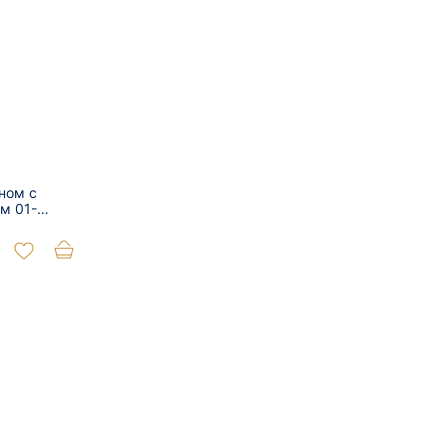
ном с
м 01-