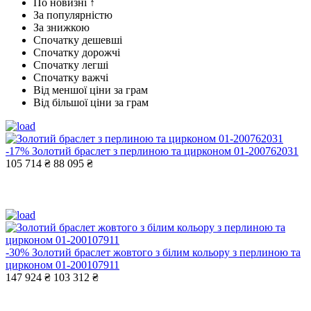
По новизні ↑
За популярністю
За знижкою
Спочатку дешевші
Спочатку дорожчі
Спочатку легші
Спочатку важчі
Від меншої ціни за грам
Від більшої ціни за грам
-17%
Золотий браслет з перлиною та цирконом 01-200762031
105 714 ₴
88 095 ₴
-30%
Золотий браслет жовтого з білим кольору з перлиною та
цирконом 01-200107911
147 924 ₴
103 312 ₴