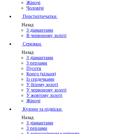
Жіночі
Чоловічі
Перстні/печатки
Назад
З діамантами
В червоному золоті
Сережки
Назад
З діамантами
З перлами
Пусети
Конго (кільця)
Із сердечками
У білому золоті
У червоному золоті
У жовтому золоті
Жіночі
Кулони та підвіски
Назад
З діамантами
З перлами
З дорогоцінним камінням