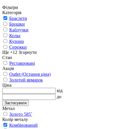
Фільтри
Категорія
Браслети
Брошки
Каблучки
Кольє
Кулони
Сережки
Ще +12
Згорнути
Стан
Реставровані
Акція
Outlet (Остання ціна)
Золотий ярмарок
Ціна
від
до
Застосувати
Метал
Золото 585˚
Колір металу
Комбінований