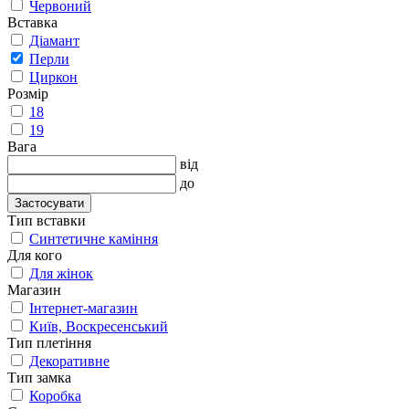
Червоний
Вставка
Діамант
Перли
Циркон
Розмір
18
19
Вага
від
до
Застосувати
Тип вставки
Синтетичне каміння
Для кого
Для жінок
Магазин
Інтернет-магазин
Київ, Воскресенський
Тип плетіння
Декоративне
Тип замка
Коробка