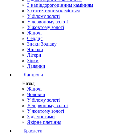
З напівдорогоцінним камінням
З синтетичним камінням
У білому золоті
У червоному золоті
У жовтому золоті
Жіночі
Сердця
Знаки Зодіаку
Янголи
Літери
Зірки
Ладанки
Ланцюги
Назад
Жіночі
Чоловічі
У білому золоті
У червоному золоті
У жовтому золоті
З діамантами
Якірне плетіння
Браслети