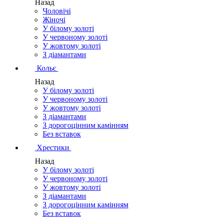
Назад
Чоловічі
Жіночі
У білому золоті
У червоному золоті
У жовтому золоті
З діамантами
Кольє
Назад
У білому золоті
У червоному золоті
У жовтому золоті
З діамантами
З дорогоцінним камінням
Без вставок
Хрестики
Назад
У білому золоті
У червоному золоті
У жовтому золоті
З діамантами
З дорогоцінним камінням
Без вставок