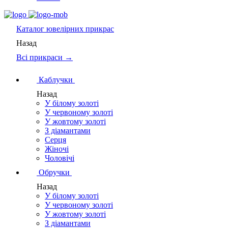
Каталог
ювелірних прикрас
Назад
Всі прикраси →
Каблучки
Назад
У білому золоті
У червоному золоті
У жовтому золоті
З діамантами
Серця
Жіночі
Чоловічі
Обручки
Назад
У білому золоті
У червоному золоті
У жовтому золоті
З діамантами