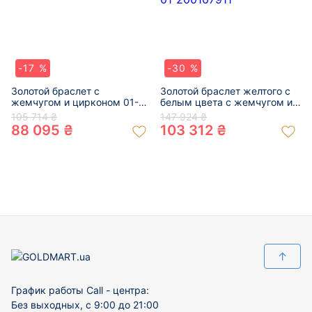
-17 %
-30 %
Золотой браслет с
Золотой браслет желтого с
жемчугом и цирконом 01-
белым цвета с жемчугом и
200762031
цирконом 01-200107911
105 714 ₴
147 924 ₴
88 095 ₴
103 312 ₴
↑
График работы Call - центра:
Без выходных, с 9:00 до 21:00