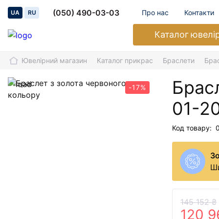
(050) 490-03-03
Про нас
Контакти
UA
RU
Каталог
ювелі
Ювелірний магазин
Каталог прикрас
Браслети
Бра
Брасл
-17%
01-2
Код товару:
З
Ши
145 152 ₴
120 9