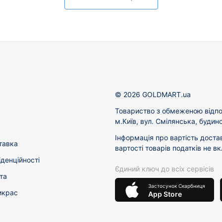
© 2026 GOLDMART.ua
Товариство з обмеженою відпо
м.Київ, вул. Смілянська, будин
Інформація про вартість доста
тавка
вартості товарів податків не в
іденційності
Єдиний ключ до всіх сервісів
та
Застосунок Скарбниця
икрас
App Store