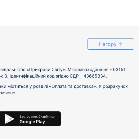
Нагору
↑
відальністю «Прикраси Світу». Місцезнаходження - 03151,
ок 8. Ідентифікаційний код згідно ЄДР – 43665334.
вки міститься у розділі «Оплата та доставка». У розрахунок
ключено.
Застосунок Скарбниця
Google Play