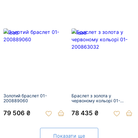
Золотий браслет 01-
Браслет з золота у
200889060
червоному кольорі 01-
200863032
79 506 ₴
78 435 ₴
Показати ще