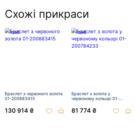
Схожі прикраси
Браслет з червоного золота
Браслет з золота у
01-200883415
червоному кольорі 01-
200784233
130 914 ₴
81 774 ₴