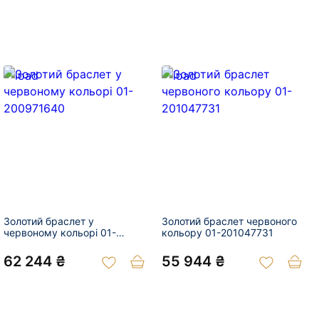
Золотий браслет у
Золотий браслет червоного
червоному кольорі 01-
кольору 01-201047731
200971640
62 244 ₴
55 944 ₴