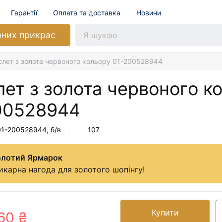
Гарантії
Оплата та доставка
Новини
рних прикрас
слет з золота червоного кольору 01-200528944
ет з золота червоного к
00528944
01-200528944
, б/в
107
олотий Ярмарок
карна нагода для золотого шопінгу!
Купити
60 ₴