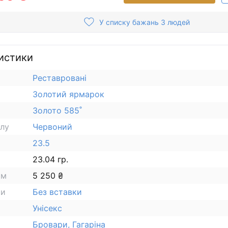
У списку бажань 3 людей
истики
Реставровані
Золотий ярмарок
Золото 585˚
алу
Червоний
23.5
23.04 гр.
ам
5 250 ₴
ки
Без вставки
Унісекс
Бровари, Гагаріна