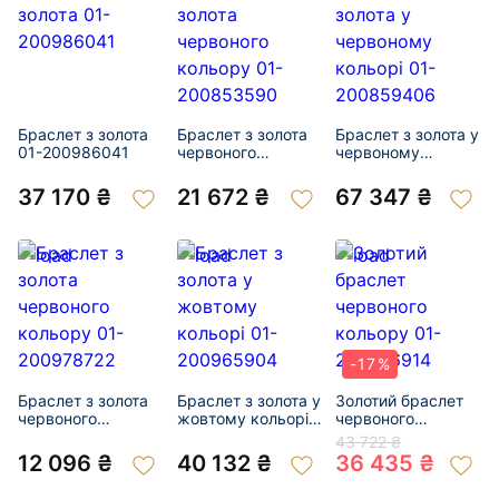
Браслет з золота
Браслет з золота
Браслет з золота у
01-200986041
червоного
червоному
кольору 01-
кольорі 01-
200853590
200859406
37 170 ₴
21 672 ₴
67 347 ₴
-17%
Браслет з золота
Браслет з золота у
Золотий браслет
червоного
жовтому кольорі
червоного
кольору 01-
01-200965904
кольору 01-
43 722 ₴
200978722
200796914
12 096 ₴
40 132 ₴
36 435 ₴