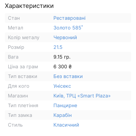
Характеристики
Стан
Реставровані
Метал
Золото 585˚
Колір металу
Червоний
Розмір
21.5
Вага
9.15 гр.
Ціна за грам
6 300 ₴
Тип вставки
Без вставки
Для кого
Унісекс
Магазин
Київ, ТРЦ «Smart Plaza»
Тип плетіння
Панцирне
Тип замка
Карабін
Стиль
Класичний