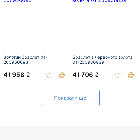
Золотий браслет 01-
Браслет з червоного золота
200950093
01-200936839
41 958 ₴
41 706 ₴
Показати ще