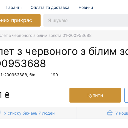
Гарантії
Оплата та доставка
Новини
рних прикрас
лет з червоного з білим золота 01-200953688
ет з червоного з білим з
00953688
01-200953688
, б/в
190
1 ₴
Купити
У списку бажань 7 людей
У кош