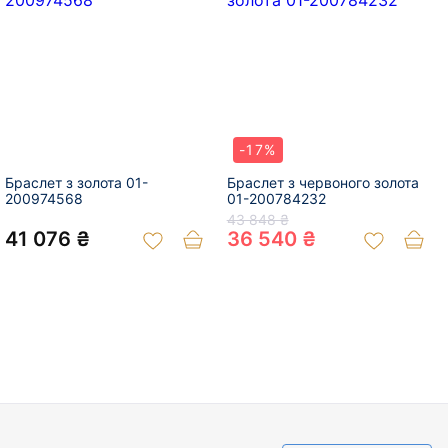
-17%
Браслет з золота 01-
Браслет з червоного золота
200974568
01-200784232
43 848 ₴
41 076 ₴
36 540 ₴