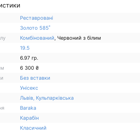
истики
Реставровані
Золото 585˚
алу
Комбінований
, Червоний з білим
19.5
6.97 гр.
ам
6 300 ₴
ки
Без вставки
Унісекс
Львів, Кульпарківська
ня
Baraka
Карабін
Класичний