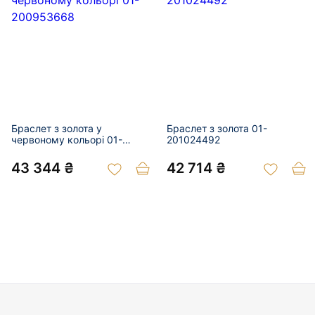
Браслет з золота у
Браслет з золота 01-
червоному кольорі 01-
201024492
200953668
43 344 ₴
42 714 ₴