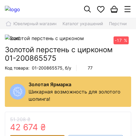
Ювелирный магазин
Каталог украшений
Перстни
З
-17 %
Золотой перстень с цирконом
01-200865575
Код товара:
01-200865575
, б/у
77
Золотая Ярмарка
Шикарная возможность для золотого
шопинга!
51 208 ₴
42 674 ₴