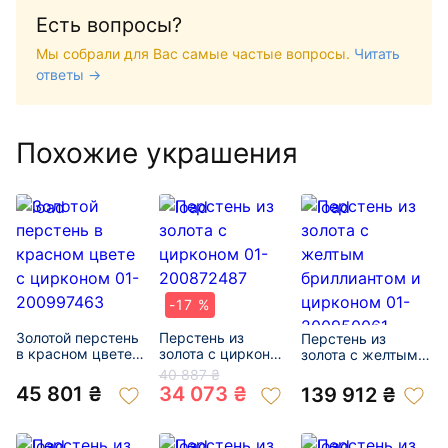
Есть вопросы?
Мы собрали для Вас самые частые вопросы.
Читать
ответы →
Похожие украшения
-17 %
Золотой перстень
Перстень из
Перстень из
в красном цвете с
золота с цирконом
золота с желтым
цирконом 01-
01-200872487
бриллиантом и
40 887 ₴
200997463
цирконом 01-
45 801 ₴
34 073 ₴
139 912 ₴
200950061