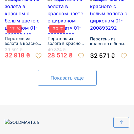
-17 %
-30 %
Перстень из
Перстень из
Перстень из
золота в красном
золота в красном
красного с белым
с белым цвете с
цвете с цирконом
золота с цирконом
39 501 ₴
40 824 ₴
цирконом 01-
«Квадрат» 01-
01-200893292
32 918 ₴
28 512 ₴
32 571 ₴
200788440
200353390
Показать еще
↑