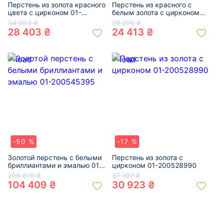
Перстень из золота красного
Перстень из красного с
цвета с цирконом 01-
белым золота с цирконом
200782218
01-200764639
34 083 ₴
29 295 ₴
28 403 ₴
24 413 ₴
-50 %
-17 %
Золотой перстень с белыми
Перстень из золота с
бриллиантами и эмалью 01-
цирконом 01-200528990
200545395
208 819 ₴
37 107 ₴
104 409 ₴
30 923 ₴