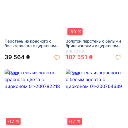
-50 %
Перстень из красного с
Золотой перстень с белыми
белым золота с цирконом
бриллиантами и цирконом
01-200850858
01-200793951
215 103 ₴
39 564 ₴
107 551 ₴
-17 %
-17 %