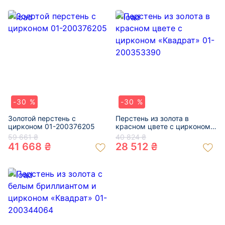
-30 %
-30 %
Золотой перстень с
Перстень из золота в
цирконом 01-200376205
красном цвете с цирконом
«Квадрат» 01-200353390
59 661 ₴
40 824 ₴
41 668 ₴
28 512 ₴