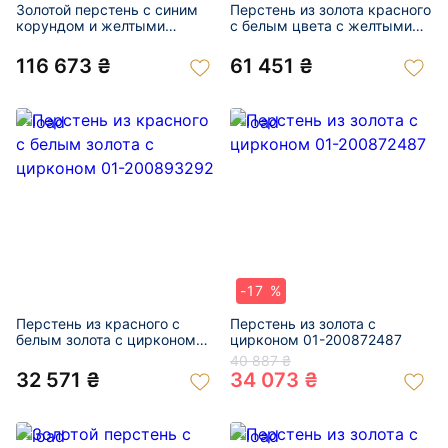
Золотой перстень с синим
Перстень из золота красного
корундом и желтыми
с белым цвета с желтыми
бриллиантами 01-200931172
бриллиантами 01-
200905047
116 673 ₴
61 451 ₴
-17 %
Перстень из красного с
Перстень из золота с
белым золота с цирконом
цирконом 01-200872487
01-200893292
40 887 ₴
32 571 ₴
34 073 ₴