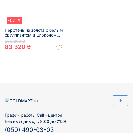
-67 %
Перстень из золота с белым
бриллиантом и цирконом
«Квадрат» 01-200344064
256 203 ₴
83 320 ₴
↑
График работы Call - центра:
Без выходных, с 9:00 до 21:00
(050) 490-03-03