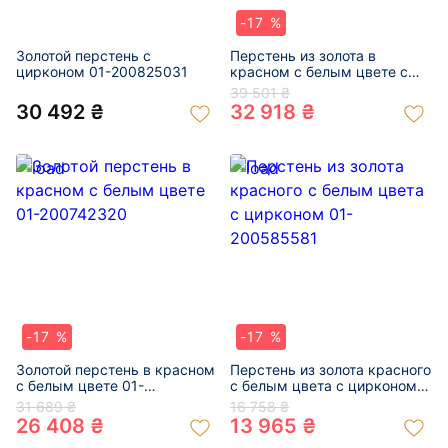
-17 %
Золотой перстень с
Перстень из золота в
цирконом 01-200825031
красном с белым цвете с
цирконом 01-200788440
39 501 ₴
30 492 ₴
32 918 ₴
-17 %
-17 %
Золотой перстень в красном
Перстень из золота красного
с белым цвете 01-
с белым цвета с цирконом
200742320
01-200585581
31 689 ₴
16 758 ₴
26 408 ₴
13 965 ₴