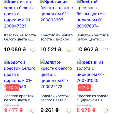
Крестик из золота
Крестик из белого
Золотой крестик в
белого цвета с
золота с цирконом
белом цвете с
цирконом 01-
01-200893397
цирконом 01-
200847325
200976974
10 080 ₴
10 521 ₴
10 962 ₴
-30 %
-17 %
Золотой крестик
Золотой крестик
Крестик из золота
белого цвета с
белого цвета с
с цирконом 01-
цирконом 01-
цирконом 01-
200761040
13 570 ₴
10 773 ₴
200155553
200922172
9 477 ₴
9 261 ₴
8 978 ₴