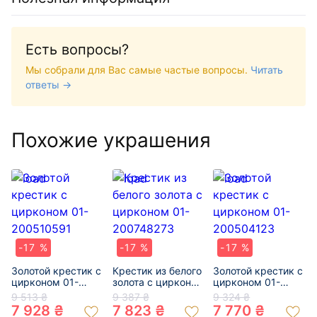
Есть вопросы?
Мы собрали для Вас самые частые вопросы.
Читать
ответы →
Похожие украшения
-17 %
-17 %
-17 %
Золотой крестик с
Крестик из белого
Золотой крестик с
цирконом 01-
золота с цирконом
цирконом 01-
200510591
01-200748273
200504123
9 513 ₴
9 387 ₴
9 324 ₴
7 928 ₴
7 823 ₴
7 770 ₴