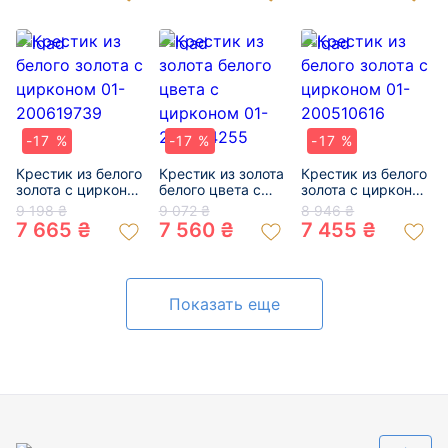
-17 %
-17 %
-17 %
Крестик из белого
Крестик из золота
Крестик из белого
золота с цирконом
белого цвета с
золота с цирконом
01-200619739
цирконом 01-
01-200510616
9 198 ₴
9 072 ₴
8 946 ₴
200784255
7 665 ₴
7 560 ₴
7 455 ₴
Показать еще