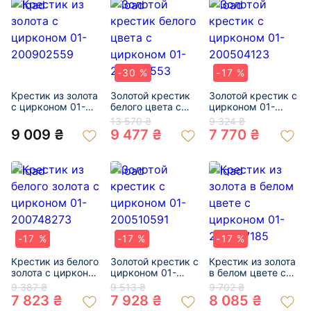
-30 %
-17 %
Крестик из золота
Золотой крестик
Золотой крестик с
с цирконом 01-
белого цвета с
цирконом 01-
200902559
цирконом 01-
200504123
13 570 ₴
9 324 ₴
200155553
9 009 ₴
9 477 ₴
7 770 ₴
-17 %
-17 %
-17 %
Крестик из белого
Золотой крестик с
Крестик из золота
золота с цирконом
цирконом 01-
в белом цвете с
01-200748273
200510591
цирконом 01-
9 387 ₴
9 513 ₴
9 702 ₴
200407185
7 823 ₴
7 928 ₴
8 085 ₴