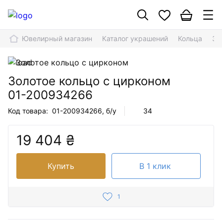
Ювелирный магазин
Каталог украшений
Кольца
Зо
Золотое кольцо с цирконом
01-200934266
Код товара:
01-200934266
, б/у
34
19 404 ₴
Купить
В 1 клик
1