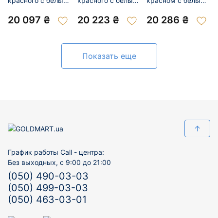
красного с белым
красного с белым
красном с белым
золота с цирконом
золота с цирконом
цвете с цирконом
01-200847288
01-200912227
01-200838990
20 097 ₴
20 223 ₴
20 286 ₴
Показать еще
↑
График работы Call - центра:
Без выходных, с 9:00 до 21:00
(050) 490-03-03
(050) 499-03-03
(050) 463-03-01