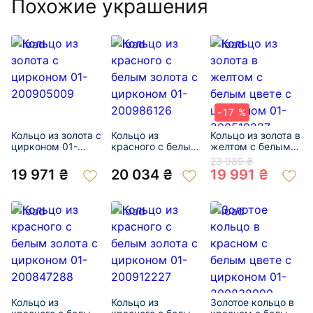
Похожие украшения
-17 %
Кольцо из золота с
Кольцо из
Кольцо из золота в
цирконом 01-
красного с белым
желтом с белым
200905009
золота с цирконом
цвете с цирконом
23 989 ₴
01-200986126
01-200519227
19 971 ₴
20 034 ₴
19 991 ₴
Кольцо из
Кольцо из
Золотое кольцо в