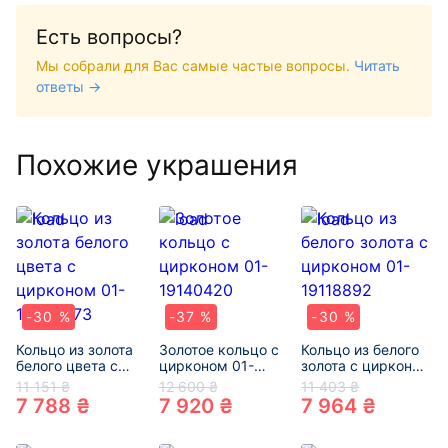
Есть вопросы?
Мы собрали для Вас самые частые вопросы.
Читать
ответы →
Похожие украшения
-30 %
-37 %
-30 %
Кольцо из золота
Золотое кольцо с
Кольцо из белого
белого цвета с
цирконом 01-
золота с цирконом
цирконом 01-
19140420
01-19118892
11 151 ₴
12 600 ₴
11 403 ₴
19208473
7 788 ₴
7 920 ₴
7 964 ₴