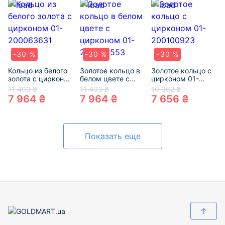
-30 %
-30 %
-30 %
Кольцо из белого
Золотое кольцо в
Золотое кольцо с
золота с цирконом
белом цвете с
цирконом 01-
01-200063631
цирконом 01-
200100923
11 403 ₴
11 403 ₴
10 962 ₴
200289553
7 964 ₴
7 964 ₴
7 656 ₴
Показать еще
↑