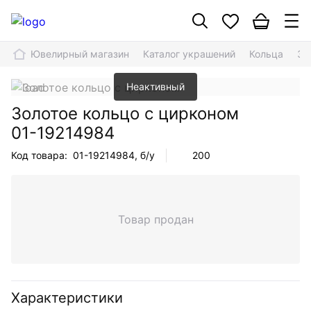
Ювелирный магазин
Каталог украшений
Кольца
Зо
Неактивный
Золотое кольцо с цирконом
01-19214984
Код товара:
01-19214984
, б/у
200
Товар продан
Характеристики