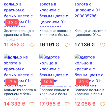
-30 %
Золотое кольцо в
Кольцо из золота в
Кольцо из золота с
красном с белым
красном с белым
цирконом 01-
цвете с цирконом
цвете с цирконом
200835786
16 254 ₴
01-200140859
01-200932374
11 352 ₴
16 191 ₴
17 136 ₴
-17 %
-50 %
-30 %
Кольцо из золота в
Золотое кольцо в
Золотое кольцо в
красном с белым
красном с белым
красном с белым
цвете с цирконом
цвете с желтыми
цвете с цирконом
17 199 ₴
35 911 ₴
17 262 ₴
01-200443767
бриллиантами и
01-200235891
14 333 ₴
17 955 ₴
12 056 ₴
цирконом 01-
200856952