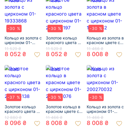
-30 %
-30 %
-30 %
Кольцо из золота с
Золотое кольцо
Кольцо из золота в
цирконом 01-
красного цвета с
красном цвете с
19333868
цирконом 01-
цирконом 01-
11 529 ₴
11 529 ₴
11 466 ₴
200086197
19219182
8 052 ₴
8 052 ₴
8 008 ₴
-37 %
-30 %
-30 %
Золотое кольцо
Золотое кольцо в
Кольцо из золота с
красного цвета с
красном цвете с
цирконом 01-
цирконом 01-
цирконом 01-
200270032
12 880 ₴
11 466 ₴
11 466 ₴
200055138
200204076
8 096 ₴
8 008 ₴
8 008 ₴