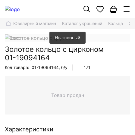
Ювелирный магазин
Каталог украшений
Кольца
Зо
Неактивный
Золотое кольцо с цирконом
01-19094164
Код товара:
01-19094164
, б/у
171
Товар продан
Характеристики