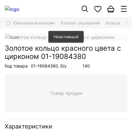
Ювелирный магазин
Каталог украшений
Кольца
Зо
Неактивный
Золотое кольцо красного цвета с
цирконом
01-19084380
Код товара:
01-19084380
, б/у
140
Товар продан
Характеристики