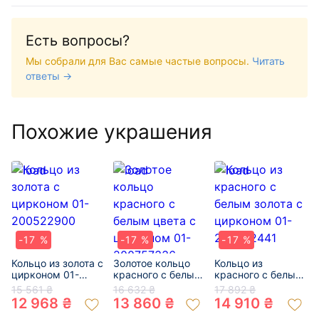
Есть вопросы?
Мы собрали для Вас самые частые вопросы.
Читать
ответы →
Похожие украшения
-17 %
-17 %
-17 %
Кольцо из золота с
Золотое кольцо
Кольцо из
цирконом 01-
красного с белым
красного с белым
200522900
цвета с цирконом
золота с цирконом
15 561 ₴
16 632 ₴
17 892 ₴
01-200757336
01-200552441
12 968 ₴
13 860 ₴
14 910 ₴