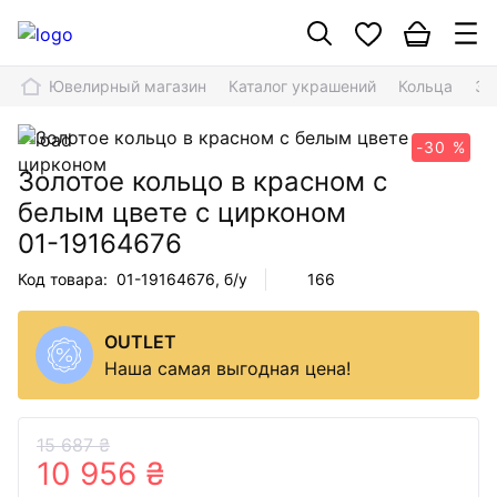
Ювелирный магазин
Каталог украшений
Кольца
Зо
-30 %
Золотое кольцо в красном с
белым цвете с цирконом
01-19164676
Код товара:
01-19164676
, б/у
166
OUTLET
Наша самая выгодная цена!
15 687 ₴
10 956 ₴