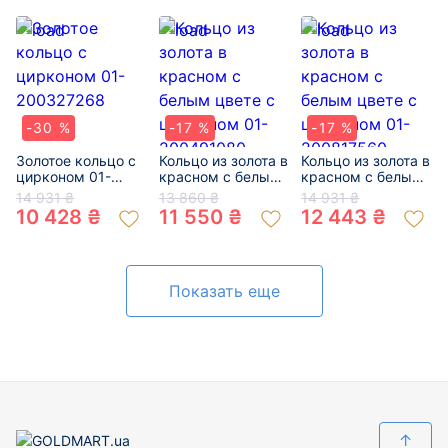
-30 %
-17 %
-17 %
Золотое кольцо с
Кольцо из золота в
Кольцо из золота в
цирконом 01-
красном с белым
красном с белым
200327268
цвете с цирконом
цвете с цирконом
14 931 ₴
13 860 ₴
14 931 ₴
01-200491080
01-200817560
10 428 ₴
11 550 ₴
12 443 ₴
Показать еще
↑