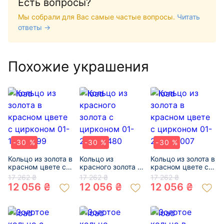
Есть вопросы?
Мы собрали для Вас самые частые вопросы.
Читать
ответы →
Похожие украшения
-30 %
-30 %
-30 %
Кольцо из золота в
Кольцо из
Кольцо из золота в
красном цвете с
красного золота с
красном цвете с
цирконом 01-
цирконом 01-
цирконом 01-
17 262 ₴
17 262 ₴
17 262 ₴
19280999
200017480
200047007
12 056 ₴
12 056 ₴
12 056 ₴