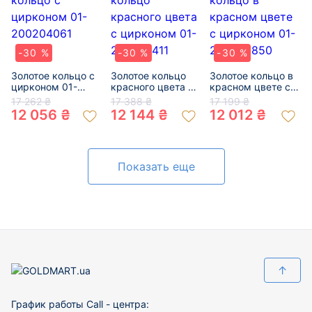
-30 %
-30 %
-30 %
Золотое кольцо с
Золотое кольцо
Золотое кольцо в
цирконом 01-
красного цвета с
красном цвете с
200204061
цирконом 01-
цирконом 01-
17 262 ₴
17 388 ₴
17 199 ₴
200279411
200040850
12 056 ₴
12 144 ₴
12 012 ₴
Показать еще
↑
График работы Call - центра: