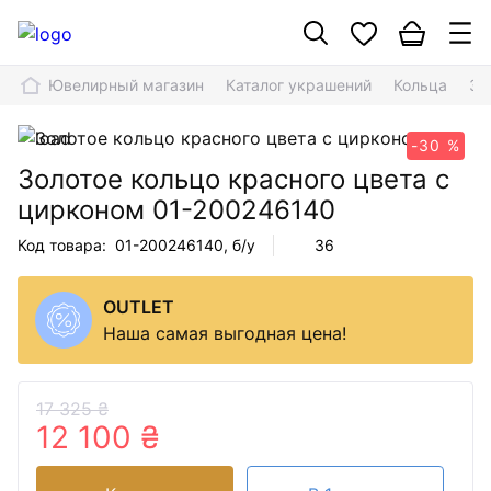
Ювелирный магазин
Каталог украшений
Кольца
Зо
-30 %
Золотое кольцо красного цвета с
цирконом
01-200246140
Код товара:
01-200246140
, б/у
36
OUTLET
Наша самая выгодная цена!
17 325 ₴
12 100 ₴