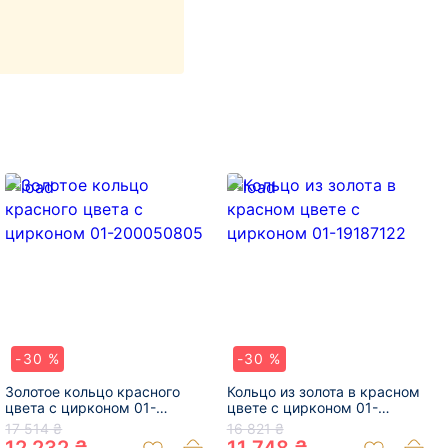
-30 %
-30 %
Золотое кольцо красного
Кольцо из золота в красном
цвета с цирконом 01-
цвете с цирконом 01-
200050805
19187122
17 514 ₴
16 821 ₴