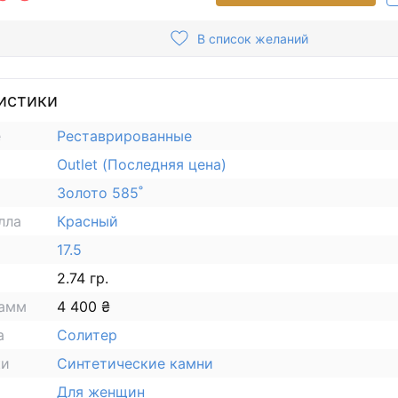
В список желаний
истики
е
Реставрированные
Outlet (Последняя цена)
Золото 585˚
лла
Красный
17.5
2.74 гр.
рамм
4 400 ₴
а
Солитер
ки
Синтетические камни
Для женщин