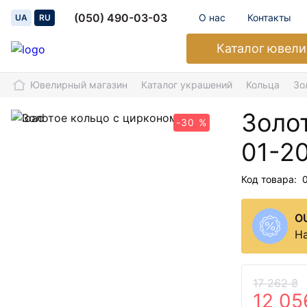
(050) 490-03-03
О нас
Контакты
UA
RU
Каталог
ювели
Ювелирный магазин
Каталог украшений
Кольца
Зо
Золо
-30 %
01-2
Код товара:
O
На
17 262 ₴
12 05