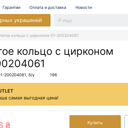
Гарантии
Оплата и доставка
Новости
рных украшений
лотое кольцо с цирконом 01-200204061
тое кольцо с цирконом
00204061
01-200204061
, б/у
196
UTLET
ша самая выгодная цена!
Купить
6 ₴