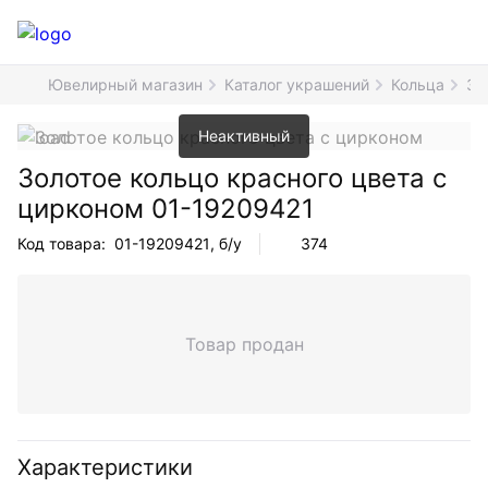
Ювелирный магазин
Каталог украшений
Кольца
Зо
Неактивный
Золотое кольцо красного цвета с
цирконом
01-19209421
Код товара:
01-19209421
, б/у
374
Товар продан
Характеристики