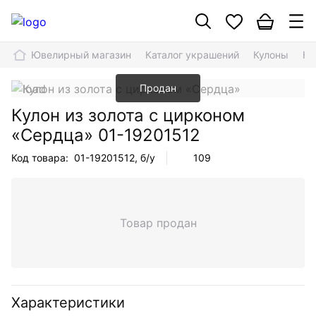
Ювелирный магазин
Каталог украшений
Кулоны
Ку
Продан
Кулон из золота с цирконом
«Сердца»
01-19201512
Код товара:
01-19201512
, б/у
109
Товар продан
Характеристики