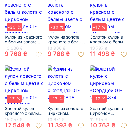
-30 %
-30 %
-17 %
Кулон из красного
Кулон из золота
Золотой кулон в
с белым золота с
красного с белым
красном с белым
цирконом
цвета с цирконом
цвете с цирконом
13 986 ₴
13 986 ₴
13 797 ₴
«Сердце» 01-
«Сердце» 01-
«Сердца» 01-
9 768 ₴
9 768 ₴
11 498 ₴
19080532
19246735
200469985
-17 %
-17 %
-17 %
Золотой кулон
Кулон из золота с
Золотой кулон с
красного с белым
цирконом
цирконом
цвета с цирконом
«Сердца» 01-
«Сердце» 01-
15 057 ₴
13 671 ₴
12 915 ₴
«Сердца» 01-
200420896
200464874
12 548 ₴
11 393 ₴
10 763 ₴
200501591