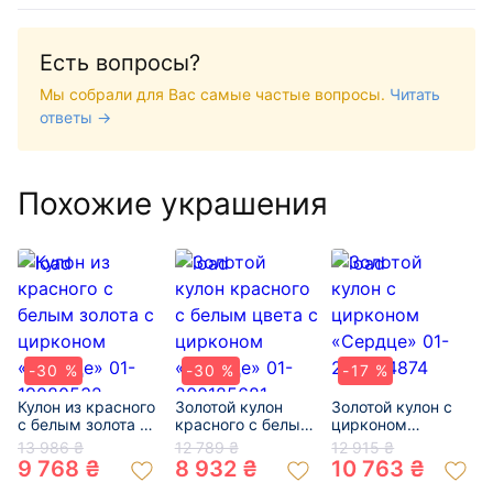
Есть вопросы?
Мы собрали для Вас самые частые вопросы.
Читать
ответы →
Похожие украшения
-30 %
-30 %
-17 %
Кулон из красного
Золотой кулон
Золотой кулон с
с белым золота с
красного с белым
цирконом
цирконом
цвета с цирконом
«Сердце» 01-
13 986 ₴
12 789 ₴
12 915 ₴
«Сердце» 01-
«Сердце» 01-
200464874
9 768 ₴
8 932 ₴
10 763 ₴
19080532
200185681