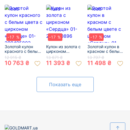
-17 %
-17 %
-17 %
Золотой кулон
Кулон из золота с
Золотой кулон в
красного с белым
цирконом
красном с белым
цвета с цирконом
«Сердца» 01-
цвете с цирконом
12 915 ₴
13 671 ₴
13 797 ₴
«Сердце» 01-
200420896
«Сердца» 01-
10 763 ₴
11 393 ₴
11 498 ₴
200495802
200469985
Показать еще
↑