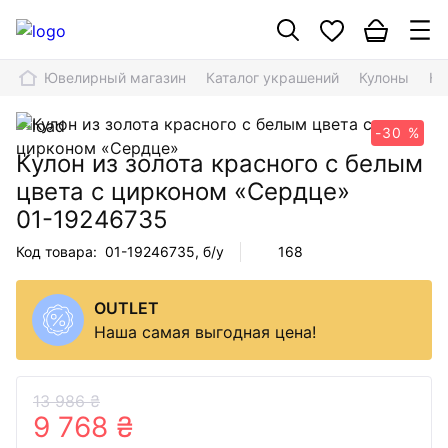
Ювелирный магазин
Каталог украшений
Кулоны
Ку
-30 %
Кулон из золота красного с белым
цвета с цирконом «Сердце»
01-19246735
Код товара:
01-19246735
, б/у
168
OUTLET
Наша самая выгодная цена!
13 986 ₴
9 768 ₴