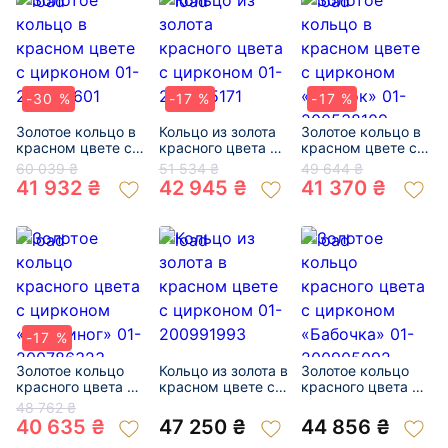
-30 %
-17 %
-17 %
Золотое кольцо в
Кольцо из золота
Золотое кольцо в
красном цвете с
красного цвета с
красном цвете с
цирконом 01-
цирконом 01-
цирконом
60 039 ₴
51 534 ₴
49 644 ₴
200162601
200525171
«Цветок» 01-
41 932 ₴
42 945 ₴
41 370 ₴
200538109
-17 %
Золотое кольцо
Кольцо из золота в
Золотое кольцо
красного цвета с
красном цвете с
красного цвета с
цирконом
цирконом 01-
цирконом
48 762 ₴
«Осьминог» 01-
200991993
«Бабочка» 01-
40 635 ₴
47 250 ₴
44 856 ₴
200786323
200905092