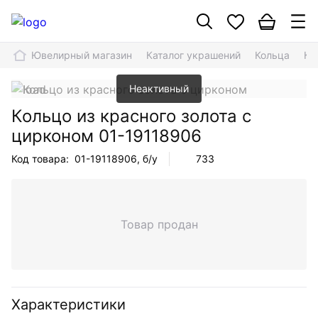
Ювелирный магазин
Каталог украшений
Кольца
Ко
Неактивный
Кольцо из красного золота с
цирконом
01-19118906
Код товара:
01-19118906
, б/у
733
Товар продан
Характеристики