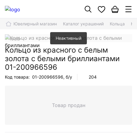
Ювелирный магазин
Каталог украшений
Кольца
Ко
Неактивный
Кольцо из красного с белым
золота с белыми бриллиантами
01-200966596
Код товара:
01-200966596
, б/у
204
Товар продан