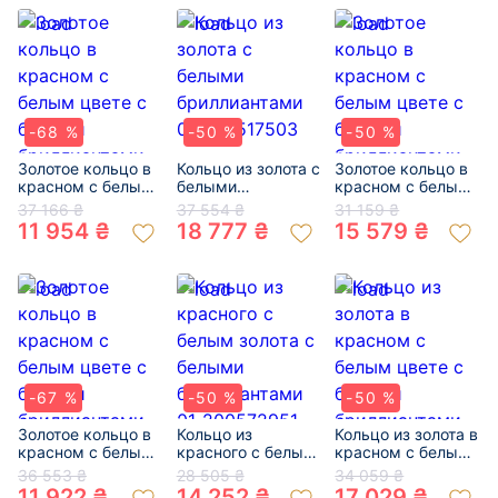
-68 %
-50 %
-50 %
Золотое кольцо в
Кольцо из золота с
Золотое кольцо в
красном с белым
белыми
красном с белым
цвете с белыми
бриллиантами 01-
цвете с белыми
37 166 ₴
37 554 ₴
31 159 ₴
бриллиантами 01-
200517503
бриллиантами 01-
11 954 ₴
18 777 ₴
15 579 ₴
200216620
200819887
-67 %
-50 %
-50 %
Золотое кольцо в
Кольцо из
Кольцо из золота в
красном с белым
красного с белым
красном с белым
цвете с белыми
золота с белыми
цвете с белыми
36 553 ₴
28 505 ₴
34 059 ₴
бриллиантами 01-
бриллиантами 01-
бриллиантами 01-
11 922 ₴
14 252 ₴
17 029 ₴