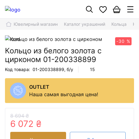
Ювелирный магазин
Каталог украшений
Кольца
Ко
-30 %
Кольцо из белого золота с
цирконом
01-200338899
Код товара:
01-200338899
, б/у
15
OUTLET
Наша самая выгодная цена!
8 694 ₴
6 072 ₴