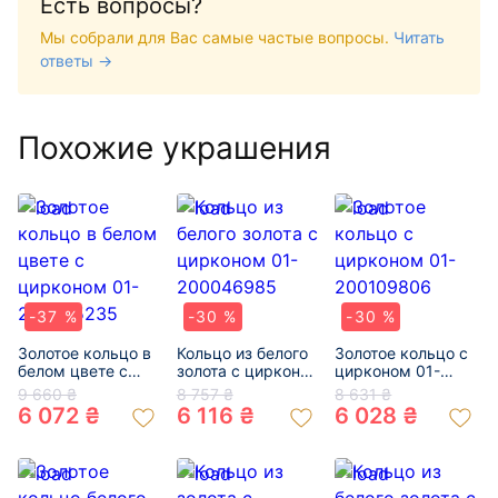
Есть вопросы?
Мы собрали для Вас самые частые вопросы.
Читать
ответы →
Похожие украшения
-37 %
-30 %
-30 %
Золотое кольцо в
Кольцо из белого
Золотое кольцо с
белом цвете с
золота с цирконом
цирконом 01-
цирконом 01-
01-200046985
200109806
9 660 ₴
8 757 ₴
8 631 ₴
200055235
6 072 ₴
6 116 ₴
6 028 ₴