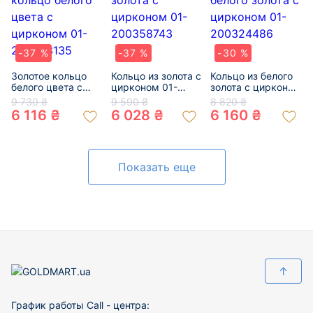
-37 %
-37 %
-30 %
Золотое кольцо
Кольцо из золота с
Кольцо из белого
белого цвета с
цирконом 01-
золота с цирконом
цирконом 01-
200358743
01-200324486
9 730 ₴
9 590 ₴
8 820 ₴
200283135
6 116 ₴
6 028 ₴
6 160 ₴
Показать еще
↑
График работы Call - центра: