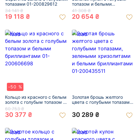
топазами 01-200829612
топазом и белыми
бриллиантами 01-
34 141 ₴
41 308 ₴
200768464
19 118 ₴
20 654 ₴
-50 %
Кольцо из красного с белым
Золотая брошь желтого
золота с голубым топазом и
цвета с голубыми топазами,
белыми бриллиантами 01-
зелеными хризолитами и
60 753 ₴
200606698
белыми бриллиантами 01-
30 377 ₴
30 289 ₴
200435511