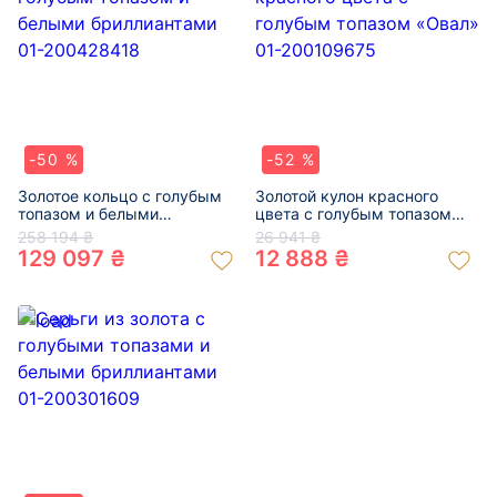
-50 %
-52 %
Золотое кольцо с голубым
Золотой кулон красного
топазом и белыми
цвета с голубым топазом
бриллиантами 01-200428418
«Овал» 01-200109675
258 194 ₴
26 941 ₴
129 097 ₴
12 888 ₴