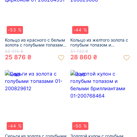
-53 %
-44 %
Кольцо из красного с белым
Кольцо из желтого золота с
золота с голубыми топазами
голубым топазом и
и цирконом 01-200264531
цирконом 01-200829606
55 315 ₴
51 732 ₴
25 876 ₴
28 860 ₴
-44 %
-50 %
Серьги из золота с голубыми
Золотой кулон с голубым