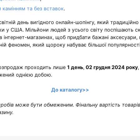
 камінням та без вставок
.
есвітній день вигідного онлайн-шопінгу, який традиційн
яки у США. Мільйони людей з усього світу поспішають 
інтернет-магазинах, щоб придбати бажані аксесуари, г
ній феномен, який щороку набуває більшої популярност
розпродаж проходить лише
1 день
,
02 грудня 2024 року
жений однією добою.
До каталогу>>
робів може бути обмеженим. Фінальну вартість товарів
азину.