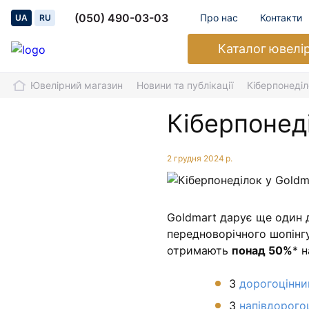
(050) 490-03-03
Про нас
Контакти
UA
RU
Каталог
ювелі
Ювелірний магазин
Новини та публікації
Кіберпонеділ
Кіберпонед
2 грудня 2024 р.
Goldmart дарує ще один д
передноворічного шопінгу 
отримають
понад 50%
* 
З
дорогоцінни
З
напівдорого