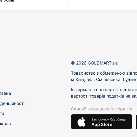
© 2026 GOLDMART.ua
Товариство з обмеженою відпо
м.Київ, вул. Смілянська, будин
Інформація про вартість доста
тавка
вартості товарів податків не в
іденційності
Єдиний ключ до всіх сервісів
та
Застосунок Скарбниця
икрас
App Store