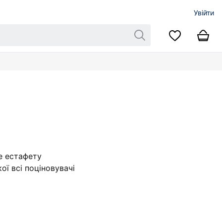
Увійти
е естафету
ої всі поціновувачі