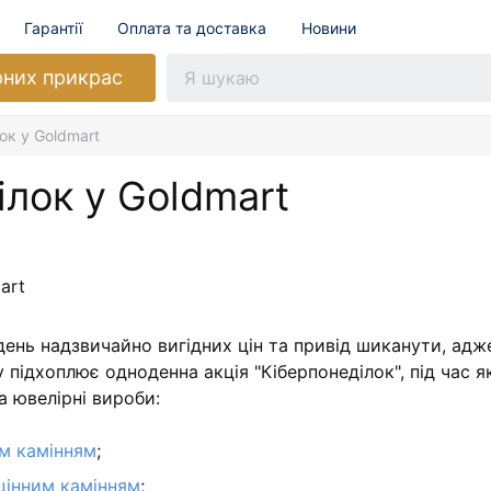
Гарантії
Оплата та доставка
Новини
рних прикрас
ок у Goldmart
ілок у Goldmart
ень надзвичайно вигідних цін та привід шиканути, адж
підхоплює одноденна акція "Кіберпонеділок", під час як
на ювелірні вироби:
м камінням
;
цінним камінням
;