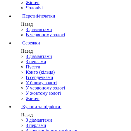
Жіночі
Чоловічі
Перстні/печатки
Назад
З діамантами
В червоному золоті
Сережки
Назад
З діамантами
З перлами
Пусети
Конго (кільця)
Із сердечками
У білому золоті
У червоному золоті
У жовтому золоті
Жіночі
Кулони та підвіски
Назад
З діамантами
З перлами
З дорогоцінним камінням