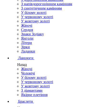
З напівдорогоцінним камінням
З синтетичним камінням
У білому золоті
У червоному золоті
У жовтому золоті
Жіночі
Сердця
Знаки Зодіаку
Янголи
Літери
Зірки
Ладанки
Ланцюги
Назад
Жіночі
Чоловічі
У білому золоті
У червоному золоті
У жовтому золоті
З діамантами
Якірне плетіння
Браслети