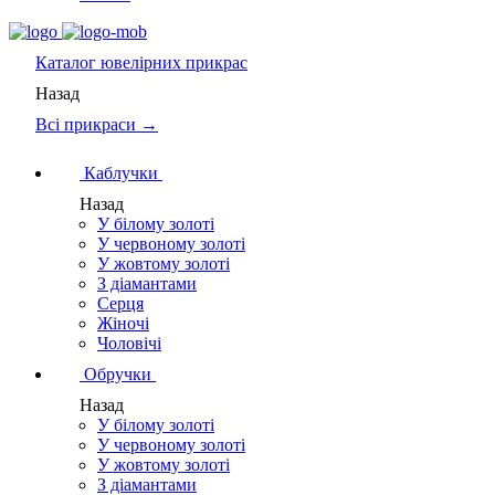
Каталог
ювелірних прикрас
Назад
Всі прикраси →
Каблучки
Назад
У білому золоті
У червоному золоті
У жовтому золоті
З діамантами
Серця
Жіночі
Чоловічі
Обручки
Назад
У білому золоті
У червоному золоті
У жовтому золоті
З діамантами