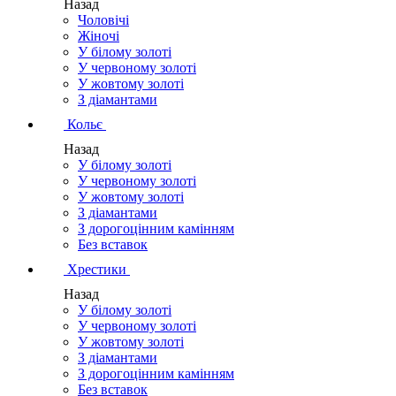
Назад
Чоловічі
Жіночі
У білому золоті
У червоному золоті
У жовтому золоті
З діамантами
Кольє
Назад
У білому золоті
У червоному золоті
У жовтому золоті
З діамантами
З дорогоцінним камінням
Без вставок
Хрестики
Назад
У білому золоті
У червоному золоті
У жовтому золоті
З діамантами
З дорогоцінним камінням
Без вставок