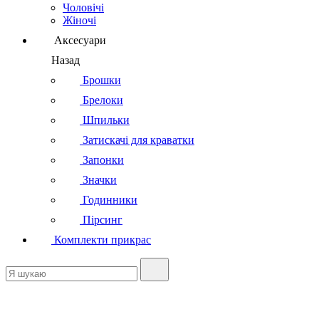
Чоловічі
Жіночі
Аксесуари
Назад
Брошки
Брелоки
Шпильки
Затискачі для краватки
Запонки
Значки
Годинники
Пірсинг
Комплекти прикрас