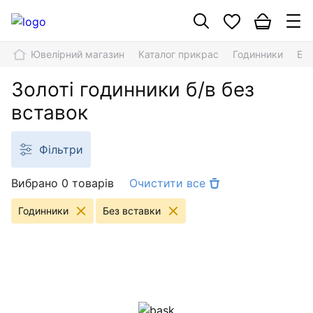
Ювелірний магазин
Каталог прикрас
Годинники
Без
Золоті годинники б/в без
вставок
Фільтри
Вибрано 0 товарів
Очистити все
Годинники
Без вставки